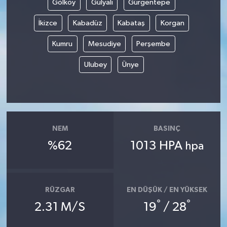
Gölköy
Gülyalı
Gürgentepe
İkizce
Kabadüz
Kabataş
Korgan
Kumru
Mesudiye
Perşembe
Ulubey
Ünye
NEM
BASINÇ
%62
1013 HPA
hpa
RÜZGAR
EN DÜŞÜK / EN YÜKSEK
°
°
2.31 M/S
19
/ 28