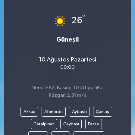
Türkiye
°
26
Yaşam
Güneşli
10 Ağustos Pazartesi
09:00
Nem: %62, Basınç: 1013 hpa hPa,
Rüzgar: 2.31 m/s
Akkuş
Altınordu
Aybastı
Çamaş
Çatalpınar
Çaybaşı
Fatsa