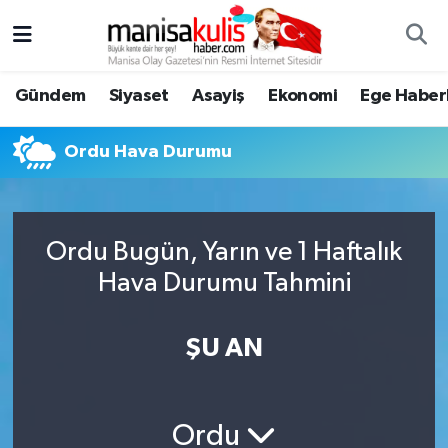
Asayiş
Yunusemre Nöbetçi Eczaneler
Gündem
Siyaset
Asayiş
Ekonomi
Ege Haberl
Ege Haberleri
Yunusemre Hava Durumu
Ordu Hava Durumu
Ekonomi
Yunusemre Trafik Yoğunluk Haritası
Genel
Süper Lig Puan Durumu ve Fikstür
Ordu Bugün, Yarın ve 1 Haftalık
Hava Durumu Tahmini
Gündem
Tüm Manşetler
Resmi İlan
Son Dakika Haberleri
ŞU AN
Siyaset
Haber Arşivi
Ordu
Spor