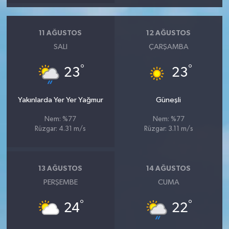
11 AĞUSTOS
12 AĞUSTOS
SALI
ÇARŞAMBA
°
°
23
23
Yakınlarda Yer Yer Yağmur
Güneşli
Nem: %77
Nem: %77
Rüzgar: 4.31 m/s
Rüzgar: 3.11 m/s
13 AĞUSTOS
14 AĞUSTOS
PERŞEMBE
CUMA
°
°
24
22