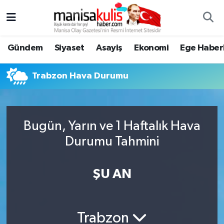
Asayiş
Yunusemre Nöbetçi Eczaneler
Gündem
Siyaset
Asayiş
Ekonomi
Ege Haberl
Ege Haberleri
Yunusemre Hava Durumu
Trabzon Hava Durumu
Ekonomi
Yunusemre Trafik Yoğunluk Haritası
Genel
Süper Lig Puan Durumu ve Fikstür
Bugün, Yarın ve 1 Haftalık Hava
Durumu Tahmini
Gündem
Tüm Manşetler
Resmi İlan
Son Dakika Haberleri
ŞU AN
Siyaset
Haber Arşivi
Trabzon
Spor