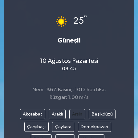
Türkiye
°
25
Yaşam
Güneşli
10 Ağustos Pazartesi
08:45
Nem: %67, Basınç: 1013 hpa hPa,
Rüzgar: 1.00 m/s
Akçaabat
Araklı
Arsin
Beşikdüzü
Çarşıbaşı
Çaykara
Dernekpazarı