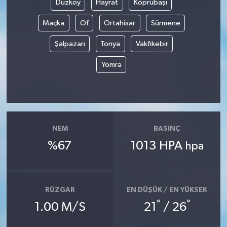
Düzköy
Hayrat
Köprübaşı
Maçka
Of
Ortahisar
Sürmene
Şalpazarı
Tonya
Vakfıkebir
Yomra
NEM
BASINÇ
%67
1013 HPA
hpa
RÜZGAR
EN DÜŞÜK / EN YÜKSEK
°
°
1.00 M/S
21
/ 26