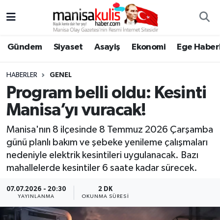
Asayiş
Yunusemre Nöbetçi Eczaneler
Gündem
Siyaset
Asayiş
Ekonomi
Ege Haberl
Ege Haberleri
Yunusemre Hava Durumu
HABERLER
GENEL
Ekonomi
Yunusemre Trafik Yoğunluk Haritası
Program belli oldu: Kesinti
Manisa’yı vuracak!
Genel
Süper Lig Puan Durumu ve Fikstür
Manisa'nın 8 ilçesinde 8 Temmuz 2026 Çarşamba
Gündem
Tüm Manşetler
günü planlı bakım ve şebeke yenileme çalışmaları
nedeniyle elektrik kesintileri uygulanacak. Bazı
Resmi İlan
Son Dakika Haberleri
mahallelerde kesintiler 6 saate kadar sürecek.
Siyaset
Haber Arşivi
07.07.2026 - 20:30
2 DK
YAYINLANMA
OKUNMA SÜRESI
Spor