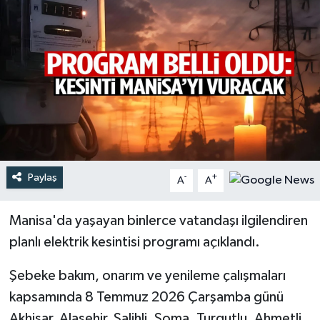
Türkiye
Yaşam
Paylaş
-
+
A
A
Manisa'da yaşayan binlerce vatandaşı ilgilendiren
planlı elektrik kesintisi programı açıklandı.
Şebeke bakım, onarım ve yenileme çalışmaları
kapsamında 8 Temmuz 2026 Çarşamba günü
Akhisar, Alaşehir, Salihli, Soma, Turgutlu, Ahmetli,