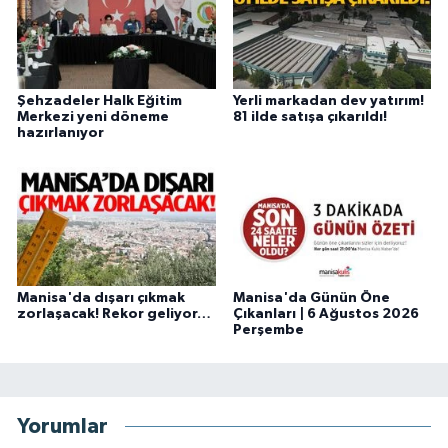
Şehzadeler Halk Eğitim
Yerli markadan dev yatırım!
Merkezi yeni döneme
81 ilde satışa çıkarıldı!
hazırlanıyor
Manisa'da dışarı çıkmak
Manisa'da Günün Öne
zorlaşacak! Rekor geliyor…
Çıkanları | 6 Ağustos 2026
Perşembe
Yorumlar