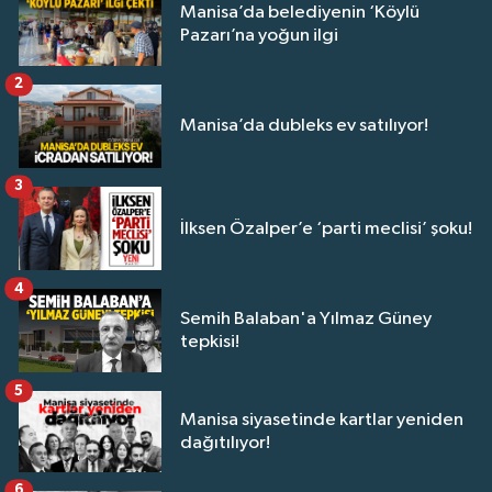
Manisa’da belediyenin ‘Köylü
Pazarı’na yoğun ilgi
2
Manisa’da dubleks ev satılıyor!
3
İlksen Özalper’e ‘parti meclisi’ şoku!
4
Semih Balaban'a Yılmaz Güney
tepkisi!
5
Manisa siyasetinde kartlar yeniden
dağıtılıyor!
6