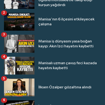
oğlunu motosikletle takip edip
kurşun yağdırdı
2
Manisa'nın 6 ilçesini etkileyecek
çalışma
3
Manisa iş dünyasını yasa boğan
kayıp: Akın İzci hayatını kaybetti
4
Manisalı uzman çavuş feci kazada
hayatını kaybetti
5
İlksen Özalper gözaltına alındı
6