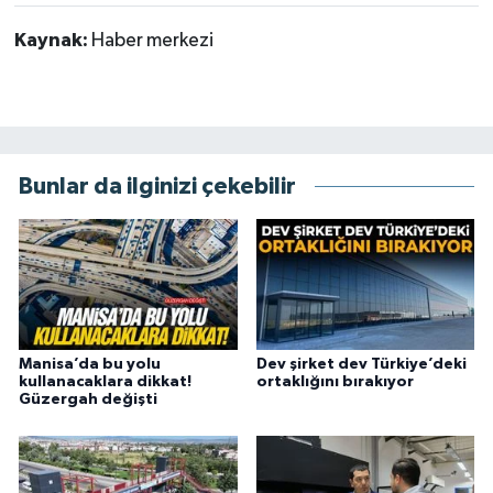
Kaynak:
Haber merkezi
Bunlar da ilginizi çekebilir
Manisa’da bu yolu
Dev şirket dev Türkiye’deki
kullanacaklara dikkat!
ortaklığını bırakıyor
Güzergah değişti