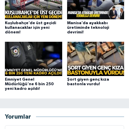
Kuşlubahçe’de üst geçidi
Manisa’da ayakkabı
kullanacaklar için yeni
üretiminde teknoloji
dönem!
devrimi!
Emniyet Genel
Şort giyen genç kıza
Müdürlüğü'ne 6 bin 250
bastonla vurdu!
yeni kadro açıldı!
Yorumlar