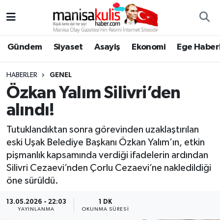
Asayiş
Yunusemre Nöbetçi Eczaneler
Gündem
Siyaset
Asayiş
Ekonomi
Ege Haberl
Ege Haberleri
Yunusemre Hava Durumu
HABERLER
GENEL
Ekonomi
Yunusemre Trafik Yoğunluk Haritası
Özkan Yalım Silivri’den
alındı!
Genel
Süper Lig Puan Durumu ve Fikstür
Tutuklandıktan sonra görevinden uzaklaştırılan
Gündem
Tüm Manşetler
eski Uşak Belediye Başkanı Özkan Yalım’ın, etkin
pişmanlık kapsamında verdiği ifadelerin ardından
Resmi İlan
Son Dakika Haberleri
Silivri Cezaevi’nden Çorlu Cezaevi’ne nakledildiği
öne sürüldü.
Siyaset
Haber Arşivi
13.05.2026 - 22:03
1 DK
YAYINLANMA
OKUNMA SÜRESI
Spor