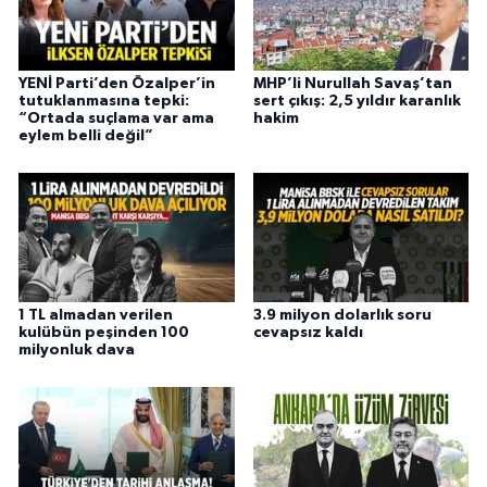
YENİ Parti’den Özalper’in
MHP’li Nurullah Savaş’tan
tutuklanmasına tepki:
sert çıkış: 2,5 yıldır karanlık
“Ortada suçlama var ama
hakim
eylem belli değil”
1 TL almadan verilen
3.9 milyon dolarlık soru
kulübün peşinden 100
cevapsız kaldı
milyonluk dava