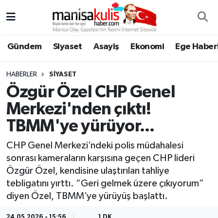
Asayiş
Yunusemre Nöbetçi Eczaneler
Gündem
Siyaset
Asayiş
Ekonomi
Ege Haberl
Ege Haberleri
Yunusemre Hava Durumu
HABERLER
SIYASET
Ekonomi
Yunusemre Trafik Yoğunluk Haritası
Özgür Özel CHP Genel
Merkezi'nden çıktı!
Genel
Süper Lig Puan Durumu ve Fikstür
TBMM'ye yürüyor...
Gündem
Tüm Manşetler
CHP Genel Merkezi’ndeki polis müdahalesi
sonrası kameraların karşısına geçen CHP lideri
Resmi İlan
Son Dakika Haberleri
Özgür Özel, kendisine ulaştırılan tahliye
tebligatını yırttı. “Geri gelmek üzere çıkıyorum”
Siyaset
Haber Arşivi
diyen Özel, TBMM’ye yürüyüş başlattı.
Spor
24.05.2026 - 15:56
1 DK