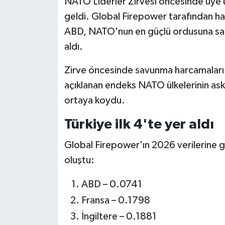
NATO Liderler Zirvesi öncesinde üye ü
geldi. Global Firepower tarafından h
ABD, NATO'nun en güçlü ordusuna sahi
aldı.
Zirve öncesinde savunma harcamaları v
açıklanan endeks NATO ülkelerinin asker
ortaya koydu.
Türkiye ilk 4'te yer aldı
Global Firepower'ın 2026 verilerine g
oluştu:
ABD – 0.0741
Fransa – 0.1798
İngiltere – 0.1881