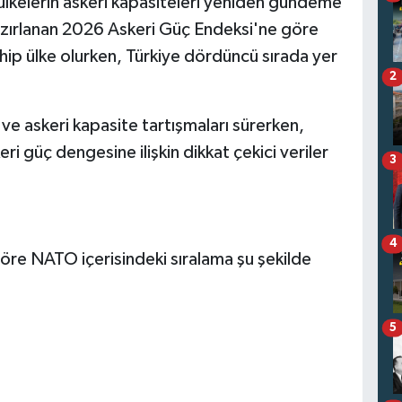
lkelerin askeri kapasiteleri yeniden gündeme
azırlanan 2026 Askeri Güç Endeksi'ne göre
p ülke olurken, Türkiye dördüncü sırada yer
2
e askeri kapasite tartışmaları sürerken,
i güç dengesine ilişkin dikkat çekici veriler
3
4
öre NATO içerisindeki sıralama şu şekilde
5