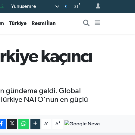
°
Yunusemre
17
31
27
am
Türkiye
Resmi İlan
35
59
19
rkiye kaçıncı
.2
den gündeme geldi. Global
, Türkiye NATO'nun en güçlü
-
+
A
A