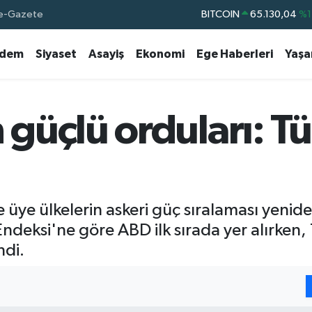
e-Gazete
DOLAR
47,7106
%0.
EURO
55,1652
%0.
dem
Siyaset
Asayiş
Ekonomi
Ege Haberleri
Yaş
STERLİN
64,4046
%0.
GRAM ALTIN
6648.99
%2.
BİST100
13.773
%-
üçlü orduları: Tü
BITCOIN
65.130,04
%1
e üye ülkelerin askeri güç sıralaması yeni
ndeksi'ne göre ABD ilk sırada yer alırken
ndi.