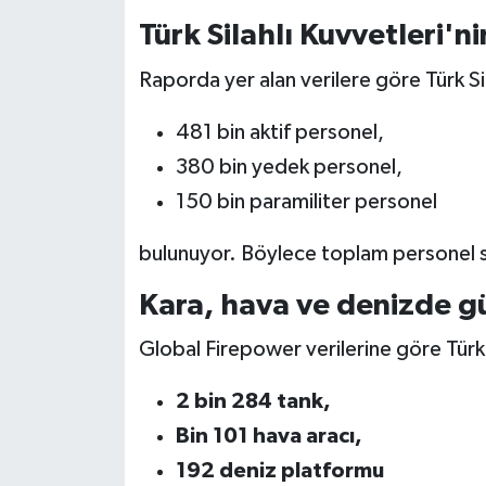
Türk Silahlı Kuvvetleri'n
Raporda yer alan verilere göre Türk Si
481 bin aktif personel,
380 bin yedek personel,
150 bin paramiliter personel
bulunuyor. Böylece toplam personel sa
Kara, hava ve denizde g
Global Firepower verilerine göre Türki
2 bin 284 tank,
Bin 101 hava aracı,
192 deniz platformu