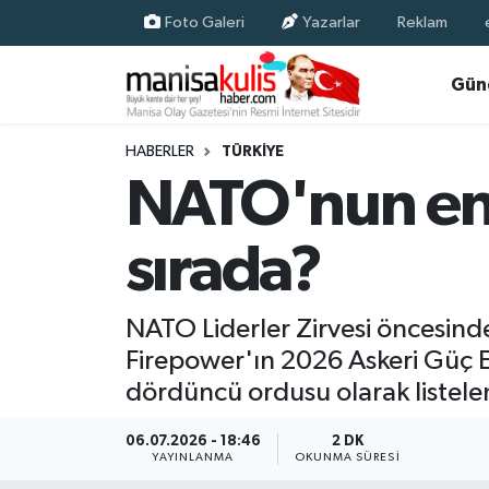
Foto Galeri
Yazarlar
Reklam
Asayiş
Yunusemre Nöbetçi Eczaneler
Gün
Ege Haberleri
Yunusemre Hava Durumu
HABERLER
TÜRKIYE
NATO'nun en g
Ekonomi
Yunusemre Trafik Yoğunluk Haritası
sırada?
Genel
Süper Lig Puan Durumu ve Fikstür
Gündem
Tüm Manşetler
NATO Liderler Zirvesi öncesind
Firepower'ın 2026 Askeri Güç E
Resmi İlan
Son Dakika Haberleri
dördüncü ordusu olarak listele
Siyaset
Haber Arşivi
06.07.2026 - 18:46
2 DK
YAYINLANMA
OKUNMA SÜRESI
Spor