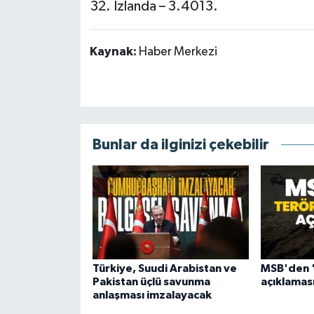
İzlanda – 3.4013.
Kaynak:
Haber Merkezi
Bunlar da ilginizi çekebilir
Türkiye, Suudi Arabistan ve
MSB'den '
Pakistan üçlü savunma
açıklaması
anlaşması imzalayacak