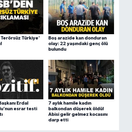
Terörsüz Türkiye'
Boş arazide kan donduran
!
olay: 22 yaşındaki genç ölü
bulundu
Başkanı Erdal
7 aylık hamile kadın
u’nun esrar testi
balkondan düşerek öldü!
tı
Abisi gelir gelmez kocasını
darp etti