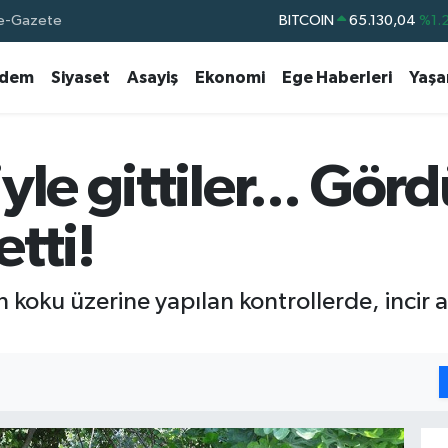
e-Gazete
DOLAR
47,7106
%0.1
EURO
55,1652
%0.2
dem
Siyaset
Asayiş
Ekonomi
Ege Haberleri
Yaş
STERLİN
64,4046
%0.3
GRAM ALTIN
6648.99
%2.5
BİST100
13.773
%-1
le gittiler... Görd
BITCOIN
65.130,04
%1.
tti!
koku üzerine yapılan kontrollerde, incir a