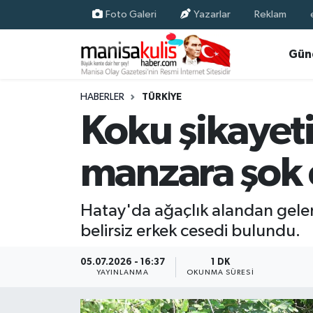
Foto Galeri
Yazarlar
Reklam
Asayiş
Yunusemre Nöbetçi Eczaneler
Gün
Ege Haberleri
Yunusemre Hava Durumu
HABERLER
TÜRKIYE
Koku şikayetiy
Ekonomi
Yunusemre Trafik Yoğunluk Haritası
manzara şok e
Genel
Süper Lig Puan Durumu ve Fikstür
Gündem
Tüm Manşetler
Hatay'da ağaçlık alandan gelen 
belirsiz erkek cesedi bulundu.
Resmi İlan
Son Dakika Haberleri
05.07.2026 - 16:37
1 DK
Siyaset
Haber Arşivi
YAYINLANMA
OKUNMA SÜRESI
Spor