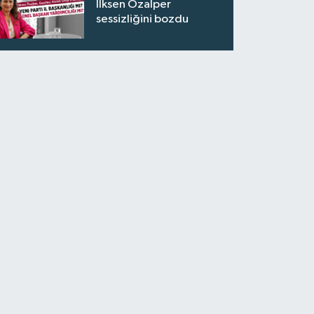
İlksen Özalper
sessizliğini bozdu