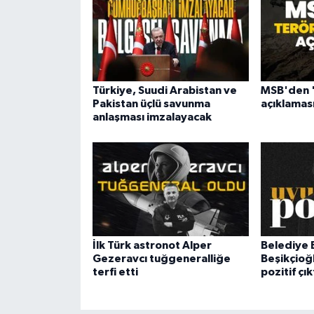
Türkiye, Suudi Arabistan ve
MSB'den '
Pakistan üçlü savunma
açıklaması
anlaşması imzalayacak
İlk Türk astronot Alper
Belediye 
Gezeravcı tuğgeneralliğe
Beşikçioğl
terfi etti
pozitif çık