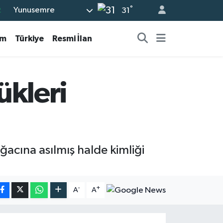
°
Yunusemre
7
31
7
am
Türkiye
Resmi İlan
5
9
9
ükleri
2
ğacına asılmış halde kimliği
-
+
A
A