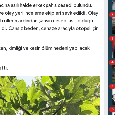
cına asılı halde erkek şahıs cesedi bulundu.
ve olay yeri inceleme ekipleri sevk edildi. Olay
2
ntrollerin ardından şahsın cesedi asılı olduğu
rildi. Cansız beden, cenaze aracıyla otopsi için
3
ken, kimliği ve kesin ölüm nedeni yapılacak
4
attı.
5
6