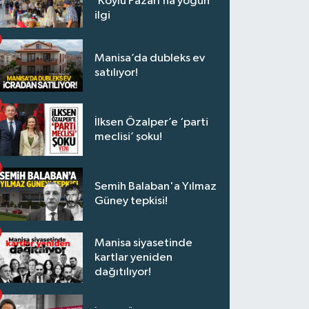
‘Köylü Pazarı’na yoğun
ilgi
Manisa’da dubleks ev
satılıyor!
İlksen Özalper’e ‘parti
meclisi’ şoku!
Semih Balaban'a Yılmaz
Güney tepkisi!
Manisa siyasetinde
kartlar yeniden
dağıtılıyor!