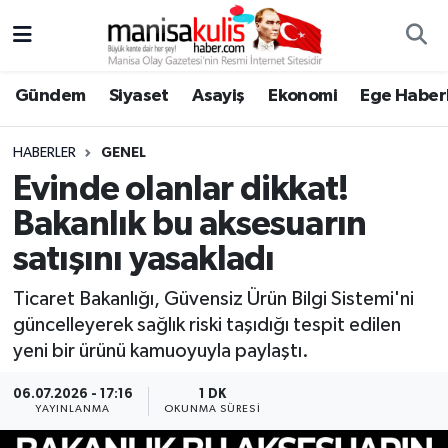
Asayiş
Yunusemre Nöbetçi Eczaneler
Gündem
Siyaset
Asayiş
Ekonomi
Ege Haberl
Ege Haberleri
Yunusemre Hava Durumu
HABERLER
GENEL
Ekonomi
Yunusemre Trafik Yoğunluk Haritası
Evinde olanlar dikkat!
Bakanlık bu aksesuarın
Genel
Süper Lig Puan Durumu ve Fikstür
satışını yasakladı
Gündem
Tüm Manşetler
Ticaret Bakanlığı, Güvensiz Ürün Bilgi Sistemi'ni
güncelleyerek sağlık riski taşıdığı tespit edilen
Resmi İlan
Son Dakika Haberleri
yeni bir ürünü kamuoyuyla paylaştı.
Siyaset
Haber Arşivi
06.07.2026 - 17:16
1 DK
YAYINLANMA
OKUNMA SÜRESI
Spor