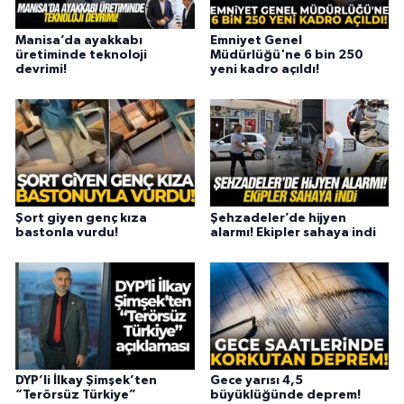
Manisa’da ayakkabı
Emniyet Genel
üretiminde teknoloji
Müdürlüğü'ne 6 bin 250
devrimi!
yeni kadro açıldı!
Şort giyen genç kıza
Şehzadeler’de hijyen
bastonla vurdu!
alarmı! Ekipler sahaya indi
DYP’li İlkay Şimşek’ten
Gece yarısı 4,5
“Terörsüz Türkiye”
büyüklüğünde deprem!