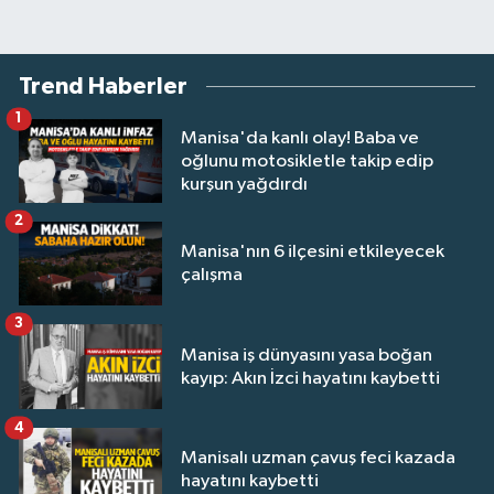
Trend Haberler
1
Manisa'da kanlı olay! Baba ve
oğlunu motosikletle takip edip
kurşun yağdırdı
2
Manisa'nın 6 ilçesini etkileyecek
çalışma
3
Manisa iş dünyasını yasa boğan
kayıp: Akın İzci hayatını kaybetti
4
Manisalı uzman çavuş feci kazada
hayatını kaybetti