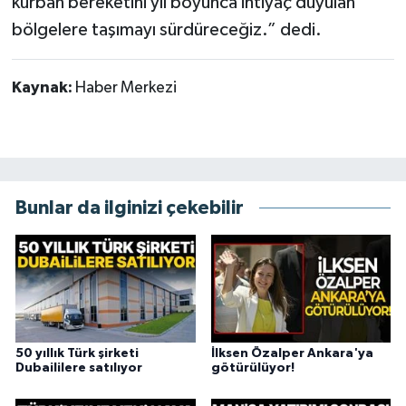
kurban bereketini yıl boyunca ihtiyaç duyulan
bölgelere taşımayı sürdüreceğiz.” dedi.
Kaynak:
Haber Merkezi
Bunlar da ilginizi çekebilir
50 yıllık Türk şirketi
İlksen Özalper Ankara'ya
Dubaililere satılıyor
götürülüyor!