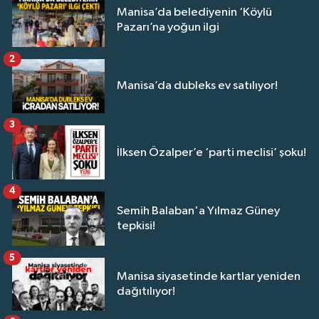
Manisa’da belediyenin ‘Köylü
Pazarı’na yoğun ilgi
2
Manisa’da dubleks ev satılıyor!
3
İlksen Özalper’e ‘parti meclisi’ şoku!
4
Semih Balaban'a Yılmaz Güney
tepkisi!
5
Manisa siyasetinde kartlar yeniden
dağıtılıyor!