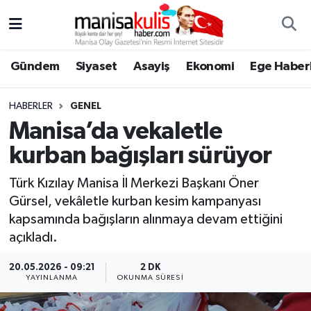
Asayiş
Yunusemre Nöbetçi Eczaneler
Gündem
Siyaset
Asayiş
Ekonomi
Ege Haberl
Ege Haberleri
Yunusemre Hava Durumu
HABERLER
GENEL
Ekonomi
Yunusemre Trafik Yoğunluk Haritası
Manisa’da vekaletle
kurban bağışları sürüyor
Genel
Süper Lig Puan Durumu ve Fikstür
Türk Kızılay Manisa İl Merkezi Başkanı Öner
Gündem
Tüm Manşetler
Gürsel, vekâletle kurban kesim kampanyası
kapsamında bağışların alınmaya devam ettiğini
Resmi İlan
Son Dakika Haberleri
açıkladı.
Siyaset
Haber Arşivi
20.05.2026 - 09:21
2 DK
YAYINLANMA
OKUNMA SÜRESI
Spor