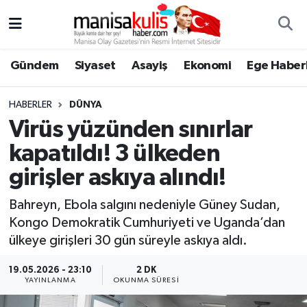
Asayiş
Yunusemre Nöbetçi Eczaneler
Gündem
Siyaset
Asayiş
Ekonomi
Ege Haberl
Ege Haberleri
Yunusemre Hava Durumu
HABERLER
DÜNYA
Ekonomi
Yunusemre Trafik Yoğunluk Haritası
Virüs yüzünden sınırlar
kapatıldı! 3 ülkeden
Genel
Süper Lig Puan Durumu ve Fikstür
girişler askıya alındı!
Gündem
Tüm Manşetler
Bahreyn, Ebola salgını nedeniyle Güney Sudan,
Kongo Demokratik Cumhuriyeti ve Uganda’dan
Resmi İlan
Son Dakika Haberleri
ülkeye girişleri 30 gün süreyle askıya aldı.
Siyaset
Haber Arşivi
19.05.2026 - 23:10
2 DK
YAYINLANMA
OKUNMA SÜRESI
Spor