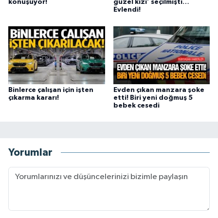
konuşuyor!
güzel kızı’ seçilmişti…
Evlendi!
Binlerce çalışan için işten
Evden çıkan manzara şoke
çıkarma kararı!
etti! Biri yeni doğmuş 5
bebek cesedi
Yorumlar