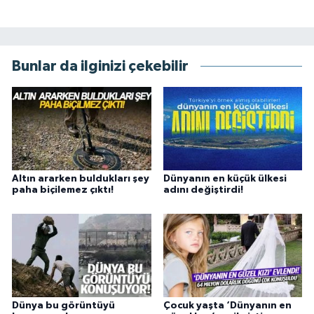
Bunlar da ilginizi çekebilir
Altın ararken buldukları şey
Dünyanın en küçük ülkesi
paha biçilemez çıktı!
adını değiştirdi!
Dünya bu görüntüyü
Çocuk yaşta ‘Dünyanın en