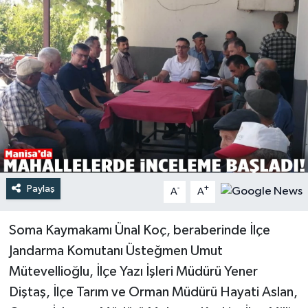
Türkiye
Yaşam
Paylaş
-
+
A
A
Soma Kaymakamı Ünal Koç, beraberinde İlçe
Jandarma Komutanı Üsteğmen Umut
Mütevellioğlu, İlçe Yazı İşleri Müdürü Yener
Diştaş, İlçe Tarım ve Orman Müdürü Hayati Aslan,