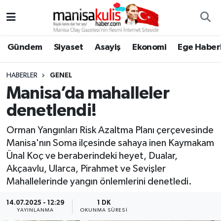
Asayiş
Yunusemre Nöbetçi Eczaneler
Gündem
Siyaset
Asayiş
Ekonomi
Ege Haberl
Ege Haberleri
Yunusemre Hava Durumu
HABERLER
GENEL
Ekonomi
Yunusemre Trafik Yoğunluk Haritası
Manisa’da mahalleler
denetlendi!
Genel
Süper Lig Puan Durumu ve Fikstür
Orman Yangınları Risk Azaltma Planı çerçevesinde
Gündem
Tüm Manşetler
Manisa'nın Soma ilçesinde sahaya inen Kaymakam
Ünal Koç ve beraberindeki heyet, Dualar,
Resmi İlan
Son Dakika Haberleri
Akçaavlu, Ularca, Pirahmet ve Sevişler
Mahallelerinde yangın önlemlerini denetledi.
Siyaset
Haber Arşivi
14.07.2025 - 12:29
1 DK
YAYINLANMA
OKUNMA SÜRESI
Spor