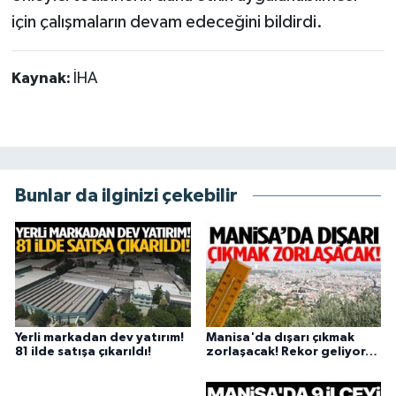
için çalışmaların devam edeceğini bildirdi.
Kaynak:
İHA
Bunlar da ilginizi çekebilir
Yerli markadan dev yatırım!
Manisa'da dışarı çıkmak
81 ilde satışa çıkarıldı!
zorlaşacak! Rekor geliyor…