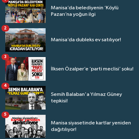
Manisa’da belediyenin ‘Köylü
Pazarı’na yoğun ilgi
2
Manisa’da dubleks ev satılıyor!
3
İlksen Özalper’e ‘parti meclisi’ şoku!
4
Semih Balaban'a Yılmaz Güney
tepkisi!
5
Manisa siyasetinde kartlar yeniden
dağıtılıyor!