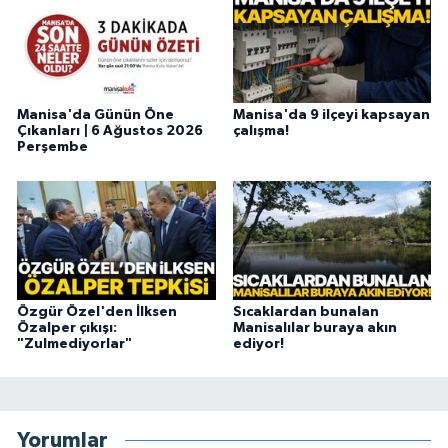
Manisa'da Günün Öne
Manisa'da 9 ilçeyi kapsayan
Çıkanları | 6 Ağustos 2026
çalışma!
Perşembe
Özgür Özel'den İlksen
Sıcaklardan bunalan
Özalper çıkışı:
Manisalılar buraya akın
"Zulmediyorlar"
ediyor!
Yorumlar