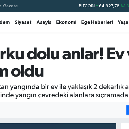
e-Gazete
BITCOIN
64.927,78
%1.
DOLAR
47,5894
%0.
dem
Siyaset
Asayiş
Ekonomi
Ege Haberleri
Yaş
EURO
55,0398
%-0.
STERLİN
64,1581
%0.
GRAM ALTIN
6508.83
%4.4
ku dolu anlar! Ev 
BİST100
13.703
%
im oldu
an yangında bir ev ile yaklaşık 2 dekarlık a
sinde yangın çevredeki alanlara sıçramadan 