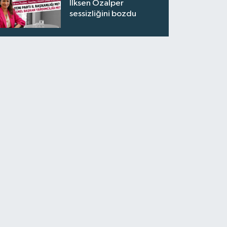
İlksen Özalper
sessizliğini bozdu