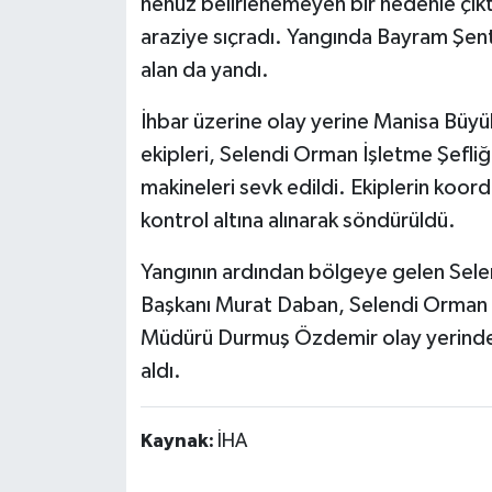
henüz belirlenemeyen bir nedenle çıkt
araziye sıçradı. Yangında Bayram Şentü
alan da yandı.
İhbar üzerine olay yerine Manisa Büyük
ekipleri, Selendi Orman İşletme Şefliği
makineleri sevk edildi. Ekiplerin koor
kontrol altına alınarak söndürüldü.
Yangının ardından bölgeye gelen Sele
Başkanı Murat Daban, Selendi Orman İ
Müdürü Durmuş Özdemir olay yerinde 
aldı.
Kaynak:
İHA