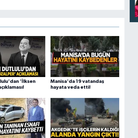
lulu'dan 'İlksen
Manisa'da 19 vatandaş
açıklaması!
hayata veda etti!