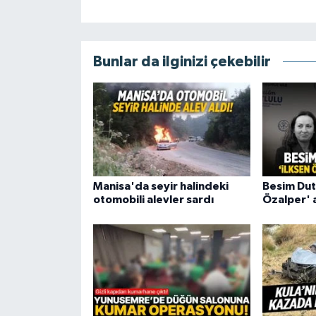
Bunlar da ilginizi çekebilir
Manisa'da seyir halindeki
Besim Dut
otomobili alevler sardı
Özalper' 