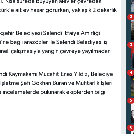
ı. Kısa sürede büyüyen alevler çevredeki
rk'e ait ev hasar görürken, yaklaşık 2 dekarlık
2
şehir Belediyesi Selendi İtfaiye Amirliği
'ne bağlı arazözler ile Selendi Belediyesi iş
3
dineli çalışmasıyla yangın çevreye yayılmadan
4
ndi Kaymakamı Mücahit Enes Yıldız, Belediye
şletme Şefi Gökhan Buran ve Muhtarlık İşleri
incelemelerde bulunarak ekiplerden bilgi
5
6