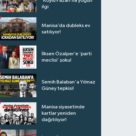
‘Köylü Pazarı’na yoğun
ilgi
Manisa’da dubleks ev
satılıyor!
İlksen Özalper’e ‘parti
meclisi’ şoku!
Semih Balaban'a Yılmaz
Güney tepkisi!
Manisa siyasetinde
kartlar yeniden
dağıtılıyor!