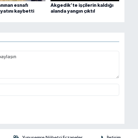
anınan esnafı
Akgedik’te işçilerin kaldığı
yatını kaybetti
alanda yangın çıktı!
Yunusemre Nöbetçi Eczaneler
İletişim