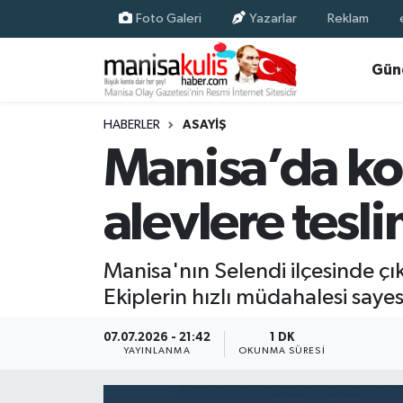
Foto Galeri
Yazarlar
Reklam
Asayiş
Yunusemre Nöbetçi Eczaneler
Gün
Ege Haberleri
Yunusemre Hava Durumu
HABERLER
ASAYIŞ
Manisa’da kor
Ekonomi
Yunusemre Trafik Yoğunluk Haritası
alevlere tesl
Genel
Süper Lig Puan Durumu ve Fikstür
Gündem
Tüm Manşetler
Manisa'nın Selendi ilçesinde çık
Ekiplerin hızlı müdahalesi saye
Resmi İlan
Son Dakika Haberleri
07.07.2026 - 21:42
1 DK
Siyaset
Haber Arşivi
YAYINLANMA
OKUNMA SÜRESI
Spor