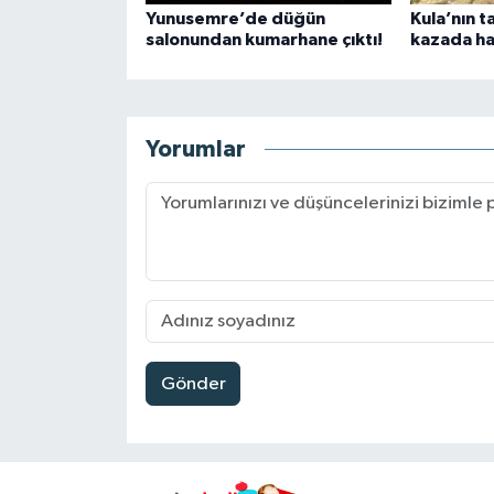
Yunusemre’de düğün
Kula’nın t
salonundan kumarhane çıktı!
kazada ha
Yorumlar
Gönder