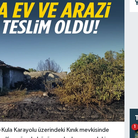
Y
1
-Kula Karayolu üzerindeki Kınık mevkisinde