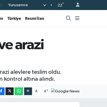
°
Yunusemre
32
22
08
am
Türkiye
Resmi İlan
02
16
4
ve arazi
11
razi alevlere teslim oldu.
kontrol altına alındı.
-
+
A
A