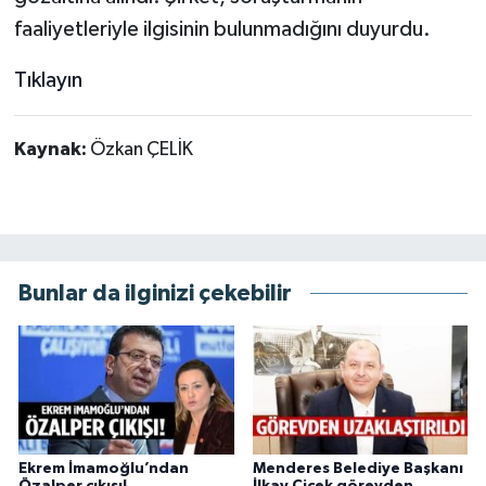
faaliyetleriyle ilgisinin bulunmadığını duyurdu.
Tıklayın
Kaynak:
Özkan ÇELİK
Bunlar da ilginizi çekebilir
Ekrem İmamoğlu’ndan
Menderes Belediye Başkanı
Özalper çıkışı!
İlkay Çiçek görevden