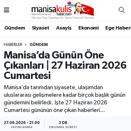
Asayiş
Yunusemre Nöbetçi Eczaneler
Gündem
Siyaset
Asayiş
Ekonomi
Ege Haberl
Ege Haberleri
Yunusemre Hava Durumu
HABERLER
GÜNDEM
Ekonomi
Yunusemre Trafik Yoğunluk Haritası
Manisa’da Günün Öne
Çıkanları | 27 Haziran 2026
Genel
Süper Lig Puan Durumu ve Fikstür
Cumartesi
Gündem
Tüm Manşetler
Manisa’da tarımdan siyasete, ulaşımdan
uluslararası gelişmelere kadar birçok başlık günün
Resmi İlan
Son Dakika Haberleri
gündemini belirledi. İşte 27 Haziran 2026
Cumartesi gününün öne çıkan haberleri…
Siyaset
Haber Arşivi
27.06.2026 - 21:00
3 DK
Spor
YAYINLANMA
OKUNMA SÜRESI