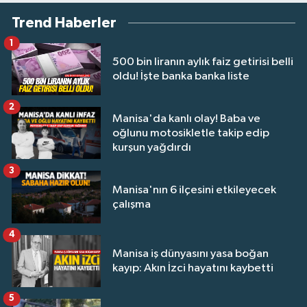
Trend Haberler
1
500 bin liranın aylık faiz getirisi belli
oldu! İşte banka banka liste
2
Manisa'da kanlı olay! Baba ve
oğlunu motosikletle takip edip
kurşun yağdırdı
3
Manisa'nın 6 ilçesini etkileyecek
çalışma
4
Manisa iş dünyasını yasa boğan
kayıp: Akın İzci hayatını kaybetti
5