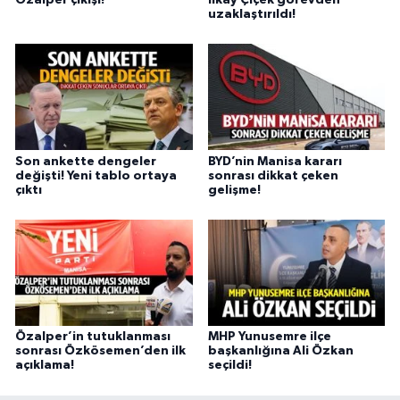
uzaklaştırıldı!
Son ankette dengeler
BYD’nin Manisa kararı
değişti! Yeni tablo ortaya
sonrası dikkat çeken
çıktı
gelişme!
Özalper’in tutuklanması
MHP Yunusemre ilçe
sonrası Özkösemen’den ilk
başkanlığına Ali Özkan
açıklama!
seçildi!