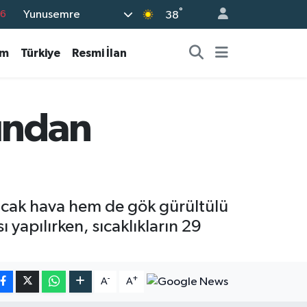
76
°
Yunusemre
38
17
am
Türkiye
Resmi İlan
01
02
12
dından
4
ıcak hava hem de gök gürültülü
 yapılırken, sıcaklıkların 29
-
+
A
A