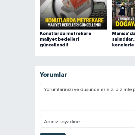
Konutlarda metrekare
Manisa’d
maliyet bedelleri
salındıla
güncellendi!
kenelerle
Yorumlar