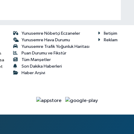
Yunusemre Nöbetçi Eczaneler
İletişim
Yunusemre Hava Durumu
Reklam
Yunusemre Trafik Yoğunluk Haritası
Puan Durumu ve Fikstür
n
Tüm Manşetler
isa
Son Dakika Haberleri
et
Haber Arşivi