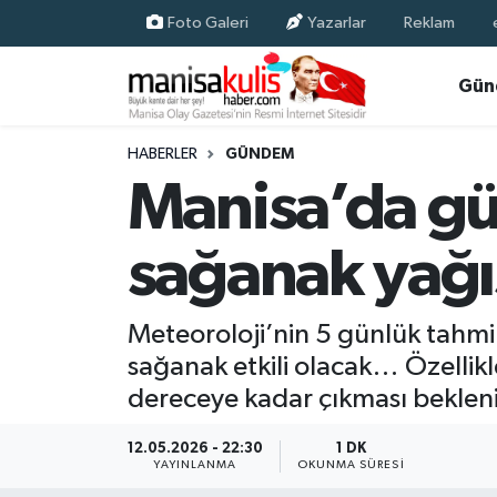
Foto Galeri
Yazarlar
Reklam
Asayiş
Yunusemre Nöbetçi Eczaneler
Gün
Ege Haberleri
Yunusemre Hava Durumu
HABERLER
GÜNDEM
Manisa’da gü
Ekonomi
Yunusemre Trafik Yoğunluk Haritası
sağanak yağış
Genel
Süper Lig Puan Durumu ve Fikstür
Gündem
Tüm Manşetler
Meteoroloji’nin 5 günlük tahm
sağanak etkili olacak… Özellikl
Resmi İlan
Son Dakika Haberleri
dereceye kadar çıkması bekleni
Siyaset
Haber Arşivi
12.05.2026 - 22:30
1 DK
YAYINLANMA
OKUNMA SÜRESI
Spor