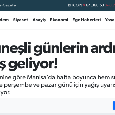
BITCOIN
64.360,53
%-0.
e-Gazete
DOLAR
47,7069
%0.
dem
Siyaset
Asayiş
Ekonomi
Ege Haberleri
Yaş
EURO
55,0265
%0.
STERLİN
64,1897
%0.
GRAM ALTIN
6618.49
%2.
neşli günlerin ar
BİST100
13.887
%6
 geliyor!
inine göre Manisa’da hafta boyunca hem s
e perşembe ve pazar günü için yağış uyarısı
yor.