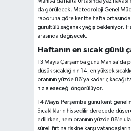
Manisa’da hafta ortasında yaz havası et
da görülecek. Meteoroloji Genel Müdü
raporuna göre kentte hafta ortasında s
gürültülü sağanak yağış bekleniyor. Ha
arasında değişecek.
Haftanın en sıcak günü 
13 Mayıs Çarşamba günü Manisa’da par
düşük sıcaklığının 14, en yüksek sıcak
oranının yüzde 86’ya kadar çıkacağı ta
hızla eseceği öngörülüyor.
14 Mayıs Perşembe günü kent genelind
Sıcaklıkların hissedilir derecede düş
edilirken, nem oranının yüzde 88’e ulaş
süreli fırtına riskine karşı vatandaşların