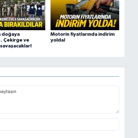
a doğaya
Motorin fiyatlarında indirim
r… Çekirge ve
yolda!
 savaşacaklar!