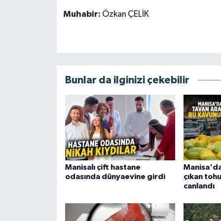
Muhabir:
Özkan ÇELİK
Bunlar da ilginizi çekebilir
Manisalı çift hastane
Manisa'da
odasında dünyaevine girdi
çıkan toh
canlandı