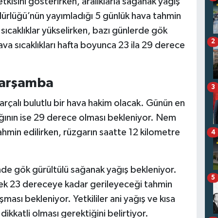
kisini gösterirken, aralıklarla sağanak yağış
rlüğü’nün yayımladığı 5 günlük hava tahmin
ıcaklıklar yükselirken, bazı günlerde gök
2
va sıcaklıkları hafta boyunca 23 ila 29 derece
çarşamba
3
çalı bulutlu bir hava hakim olacak. Günün en
lığının ise 29 derece olması bekleniyor. Nem
hmin edilirken, rüzgarın saatte 12 kilometre
4
e gök gürültülü sağanak yağış bekleniyor.
5
erek 23 dereceye kadar gerileyeceği tahmin
ması bekleniyor. Yetkililer ani yağış ve kısa
 dikkatli olması gerektiğini belirtiyor.