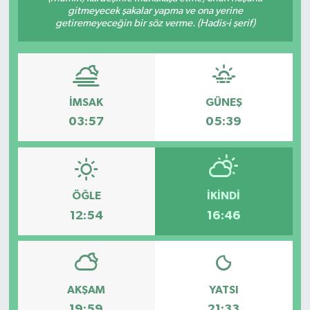
gitmeyecek şakalar yapma ve ona yerine
getiremeyeceğin bir söz verme. (Hadis-i şerif)
Türkiye
Yaşam
İMSAK
GÜNEŞ
03:57
05:39
ÖĞLE
İKINDI
12:54
16:46
AKŞAM
YATSI
19:59
21:33