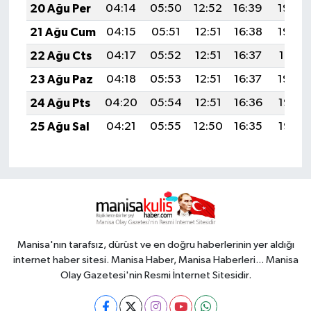
20 Ağu Per
04:14
05:50
12:52
16:39
19:44
21 Ağu Cum
04:15
05:51
12:51
16:38
19:42
22 Ağu Cts
04:17
05:52
12:51
16:37
19:41
23 Ağu Paz
04:18
05:53
12:51
16:37
19:39
24 Ağu Pts
04:20
05:54
12:51
16:36
19:38
25 Ağu Sal
04:21
05:55
12:50
16:35
19:36
Manisa'nın tarafsız, dürüst ve en doğru haberlerinin yer aldığı
internet haber sitesi. Manisa Haber, Manisa Haberleri... Manisa
Olay Gazetesi'nin Resmi İnternet Sitesidir.