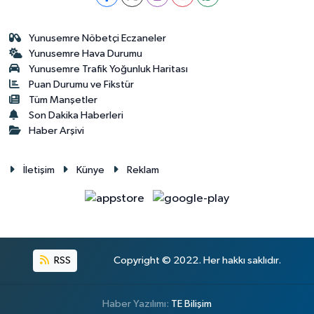
Yunusemre Nöbetçi Eczaneler
Yunusemre Hava Durumu
Yunusemre Trafik Yoğunluk Haritası
Puan Durumu ve Fikstür
Tüm Manşetler
Son Dakika Haberleri
Haber Arşivi
İletişim
Künye
Reklam
RSS
Copyright © 2022. Her hakkı saklıdır.
Haber Yazılımı:
TE Bilişim