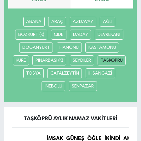
ABANA
ARAÇ
AZDAVAY
AĞLI
BOZKURT (K)
CİDE
DADAY
DEVREKANİ
DOĞANYURT
HANÖNÜ
KASTAMONU
KÜRE
PINARBAŞI (K)
SEYDİLER
TAŞKÖPRÜ
TOSYA
ÇATALZEYTİN
İHSANGAZİ
İNEBOLU
ŞENPAZAR
TAŞKÖPRÜ AYLIK NAMAZ VAKITLERI
İMSAK
GÜNEŞ
ÖĞLE
İKINDI
AKŞA