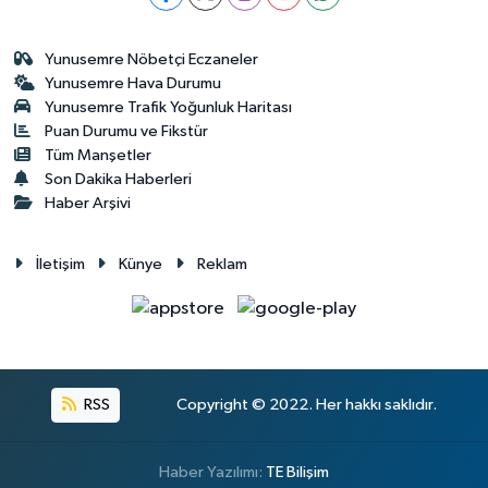
Yunusemre Nöbetçi Eczaneler
Yunusemre Hava Durumu
Yunusemre Trafik Yoğunluk Haritası
Puan Durumu ve Fikstür
Tüm Manşetler
Son Dakika Haberleri
Haber Arşivi
İletişim
Künye
Reklam
RSS
Copyright © 2022. Her hakkı saklıdır.
Haber Yazılımı:
TE Bilişim