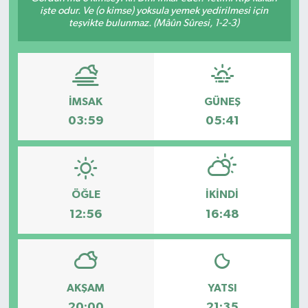
işte odur. Ve (o kimse) yoksula yemek yedirilmesi için
teşvikte bulunmaz. (Mâûn Sûresi, 1-2-3)
Türkiye
Yaşam
İMSAK
GÜNEŞ
03:59
05:41
ÖĞLE
İKINDI
12:56
16:48
AKŞAM
YATSI
20:00
21:35