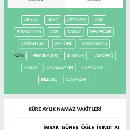
ABANA
ARAÇ
AZDAVAY
AĞLI
BOZKURT (K)
CİDE
DADAY
DEVREKANİ
DOĞANYURT
HANÖNÜ
KASTAMONU
KÜRE
PINARBAŞI (K)
SEYDİLER
TAŞKÖPRÜ
TOSYA
ÇATALZEYTİN
İHSANGAZİ
İNEBOLU
ŞENPAZAR
KÜRE AYLIK NAMAZ VAKITLERI
İMSAK
GÜNEŞ
ÖĞLE
İKINDI
AKŞA