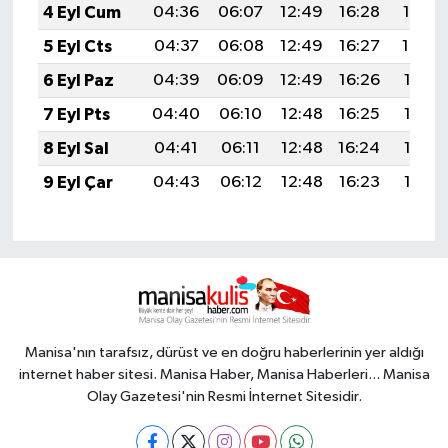
4 Eyl Cum
04:36
06:07
12:49
16:28
19:22
5 Eyl Cts
04:37
06:08
12:49
16:27
19:20
6 Eyl Paz
04:39
06:09
12:49
16:26
19:19
7 Eyl Pts
04:40
06:10
12:48
16:25
19:17
8 Eyl Sal
04:41
06:11
12:48
16:24
19:15
9 Eyl Çar
04:43
06:12
12:48
16:23
19:14
Manisa'nın tarafsız, dürüst ve en doğru haberlerinin yer aldığı
internet haber sitesi. Manisa Haber, Manisa Haberleri... Manisa
Olay Gazetesi'nin Resmi İnternet Sitesidir.