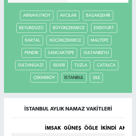
ARNAVUTKOY
AVCILAR
BAŞAKŞEHİR
BEYLİKDÜZÜ
BÜYÜKÇEKMECE
ESENYURT
KARTAL
KÜÇÜKÇEKMECE
MALTEPE
PENDİK
SANCAKTEPE
SULTANBEYLİ
SULTANGAZİ
SİLİVRİ
TUZLA
ÇATALCA
ÇEKMEKÖY
İSTANBUL
ŞİLE
İSTANBUL AYLIK NAMAZ VAKITLERI
İMSAK
GÜNEŞ
ÖĞLE
İKINDI
AKŞA