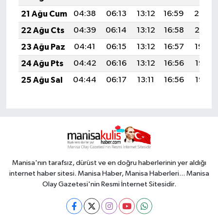
21 Ağu Cum
04:38
06:13
13:12
16:59
20:02
22 Ağu Cts
04:39
06:14
13:12
16:58
20:01
23 Ağu Paz
04:41
06:15
13:12
16:57
19:59
24 Ağu Pts
04:42
06:16
13:12
16:56
19:58
25 Ağu Sal
04:44
06:17
13:11
16:56
19:56
Manisa'nın tarafsız, dürüst ve en doğru haberlerinin yer aldığı
internet haber sitesi. Manisa Haber, Manisa Haberleri... Manisa
Olay Gazetesi'nin Resmi İnternet Sitesidir.