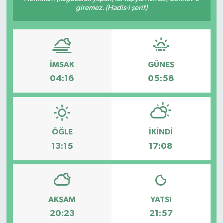
giremez. (Hadis-i şerif)
Türkiye
Yaşam
İMSAK
GÜNEŞ
04:16
05:58
ÖĞLE
İKINDI
13:15
17:08
AKŞAM
YATSI
20:23
21:57