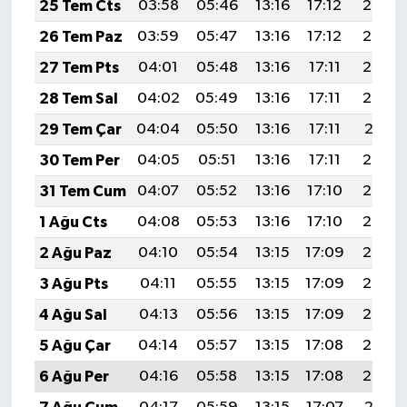
25 Tem Cts
03:58
05:46
13:16
17:12
20:35
26 Tem Paz
03:59
05:47
13:16
17:12
20:34
27 Tem Pts
04:01
05:48
13:16
17:11
20:33
28 Tem Sal
04:02
05:49
13:16
17:11
20:32
29 Tem Çar
04:04
05:50
13:16
17:11
20:31
30 Tem Per
04:05
05:51
13:16
17:11
20:30
31 Tem Cum
04:07
05:52
13:16
17:10
20:29
1 Ağu Cts
04:08
05:53
13:16
17:10
20:28
2 Ağu Paz
04:10
05:54
13:15
17:09
20:27
3 Ağu Pts
04:11
05:55
13:15
17:09
20:26
4 Ağu Sal
04:13
05:56
13:15
17:09
20:25
5 Ağu Çar
04:14
05:57
13:15
17:08
20:24
6 Ağu Per
04:16
05:58
13:15
17:08
20:23