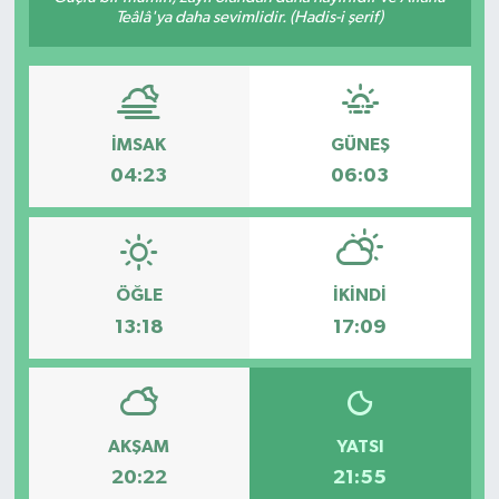
Teâlâ'ya daha sevimlidir. (Hadis-i şerif)
Türkiye
Yaşam
İMSAK
GÜNEŞ
04:23
06:03
ÖĞLE
İKINDI
13:18
17:09
AKŞAM
YATSI
20:22
21:55