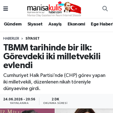
Asayiş
Yunusemre Nöbetçi Eczaneler
Gündem
Siyaset
Asayiş
Ekonomi
Ege Haberl
Ege Haberleri
Yunusemre Hava Durumu
HABERLER
SIYASET
Ekonomi
Yunusemre Trafik Yoğunluk Haritası
TBMM tarihinde bir ilk:
Görevdeki iki milletvekili
Genel
Süper Lig Puan Durumu ve Fikstür
evlendi
Gündem
Tüm Manşetler
Cumhuriyet Halk Partisi’nde (CHP) görev yapan
iki milletvekili, düzenlenen nikah töreniyle
Resmi İlan
Son Dakika Haberleri
dünyaevine girdi.
Siyaset
Haber Arşivi
24.06.2026 - 20:56
2 DK
YAYINLANMA
OKUNMA SÜRESI
Spor