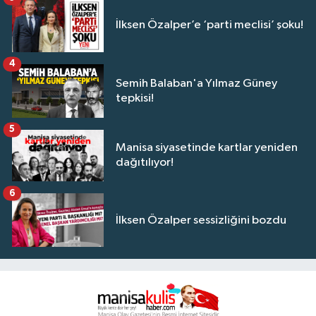
İlksen Özalper’e ‘parti meclisi’ şoku!
4
Semih Balaban'a Yılmaz Güney
tepkisi!
5
Manisa siyasetinde kartlar yeniden
dağıtılıyor!
6
İlksen Özalper sessizliğini bozdu