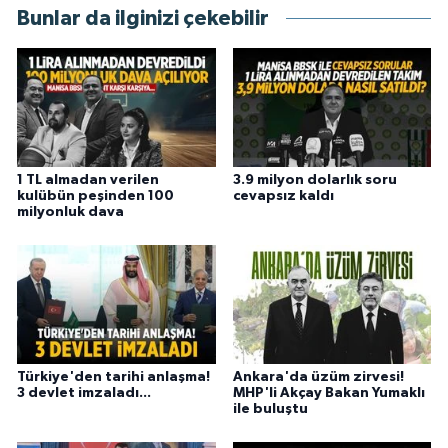
Bunlar da ilginizi çekebilir
1 TL almadan verilen
3.9 milyon dolarlık soru
kulübün peşinden 100
cevapsız kaldı
milyonluk dava
Türkiye'den tarihi anlaşma!
Ankara'da üzüm zirvesi!
3 devlet imzaladı...
MHP'li Akçay Bakan Yumaklı
ile buluştu