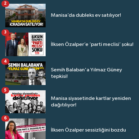
2
Manisa’da dubleks ev satılıyor!
3
İlksen Özalper’e ‘parti meclisi’ şoku!
4
Semih Balaban'a Yılmaz Güney
tepkisi!
5
Manisa siyasetinde kartlar yeniden
dağıtılıyor!
6
İlksen Özalper sessizliğini bozdu