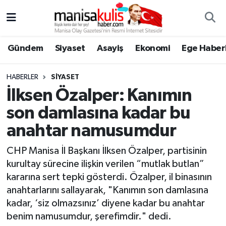
Asayiş
Yunusemre Nöbetçi Eczaneler
Gündem
Siyaset
Asayiş
Ekonomi
Ege Haberl
Ege Haberleri
Yunusemre Hava Durumu
HABERLER
SIYASET
Ekonomi
Yunusemre Trafik Yoğunluk Haritası
İlksen Özalper: Kanımın
son damlasına kadar bu
Genel
Süper Lig Puan Durumu ve Fikstür
anahtar namusumdur
Gündem
Tüm Manşetler
CHP Manisa İl Başkanı İlksen Özalper, partisinin
kurultay sürecine ilişkin verilen “mutlak butlan”
Resmi İlan
Son Dakika Haberleri
kararına sert tepki gösterdi. Özalper, il binasının
anahtarlarını sallayarak, "Kanımın son damlasına
Siyaset
Haber Arşivi
kadar, ‘siz olmazsınız’ diyene kadar bu anahtar
benim namusumdur, şerefimdir." dedi.
Spor