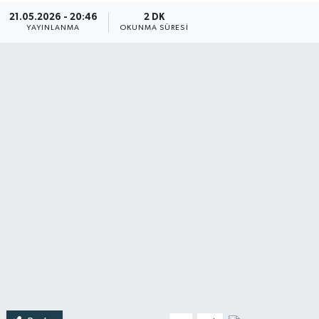
21.05.2026 - 20:46
2 DK
Türkiye
YAYINLANMA
OKUNMA SÜRESI
Yaşam