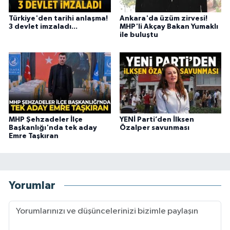
Türkiye'den tarihi anlaşma!
Ankara'da üzüm zirvesi!
3 devlet imzaladı...
MHP'li Akçay Bakan Yumaklı
ile buluştu
MHP Şehzadeler İlçe
YENİ Parti’den İlksen
Başkanlığı'nda tek aday
Özalper savunması
Emre Taşkıran
Yorumlar