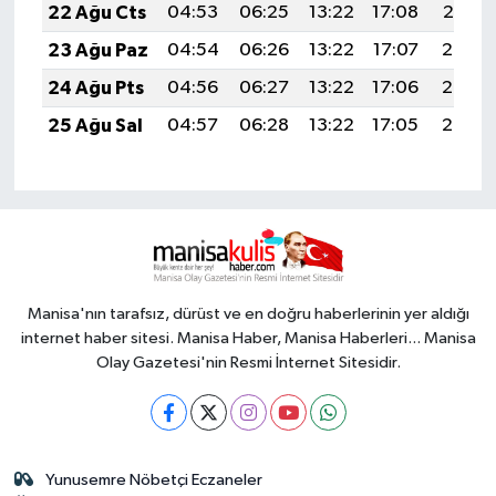
22 Ağu Cts
04:53
06:25
13:22
17:08
20:10
23 Ağu Paz
04:54
06:26
13:22
17:07
20:08
24 Ağu Pts
04:56
06:27
13:22
17:06
20:07
25 Ağu Sal
04:57
06:28
13:22
17:05
20:05
Manisa'nın tarafsız, dürüst ve en doğru haberlerinin yer aldığı
internet haber sitesi. Manisa Haber, Manisa Haberleri... Manisa
Olay Gazetesi'nin Resmi İnternet Sitesidir.
Yunusemre Nöbetçi Eczaneler