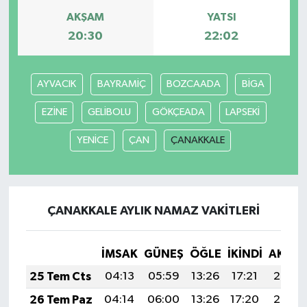
AKŞAM
YATSI
20:30
22:02
AYVACIK
BAYRAMİÇ
BOZCAADA
BİGA
EZİNE
GELİBOLU
GÖKÇEADA
LAPSEKİ
YENİCE
ÇAN
ÇANAKKALE
ÇANAKKALE AYLIK NAMAZ VAKITLERI
İMSAK
GÜNEŞ
ÖĞLE
İKINDI
AKŞA
25 Tem Cts
04:13
05:59
13:26
17:21
20:43
26 Tem Paz
04:14
06:00
13:26
17:20
20:42