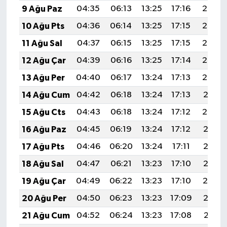
9 Ağu Paz
04:35
06:13
13:25
17:16
20:27
10 Ağu Pts
04:36
06:14
13:25
17:15
20:26
11 Ağu Sal
04:37
06:15
13:25
17:15
20:25
12 Ağu Çar
04:39
06:16
13:25
17:14
20:24
13 Ağu Per
04:40
06:17
13:24
17:13
20:22
14 Ağu Cum
04:42
06:18
13:24
17:13
20:21
15 Ağu Cts
04:43
06:18
13:24
17:12
20:20
16 Ağu Paz
04:45
06:19
13:24
17:12
20:18
17 Ağu Pts
04:46
06:20
13:24
17:11
20:17
18 Ağu Sal
04:47
06:21
13:23
17:10
20:15
19 Ağu Çar
04:49
06:22
13:23
17:10
20:14
20 Ağu Per
04:50
06:23
13:23
17:09
20:13
21 Ağu Cum
04:52
06:24
13:23
17:08
20:11