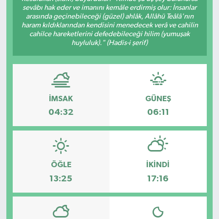
sevâbı hak eder ve imanını kemâle erdirmiş olur: İnsanlar
arasında geçinebileceği (güzel) ahlâk, Allâhü Teâlâ'nın
Türkiye
haram kıldıklarından kendisini menedecek verâ ve cahilin
cahilce hareketlerini defedebileceği hilim (yumuşak
Yaşam
huyluluk)." (Hadis-i şerif)
İMSAK
GÜNEŞ
04:32
06:11
ÖĞLE
İKINDI
13:25
17:16