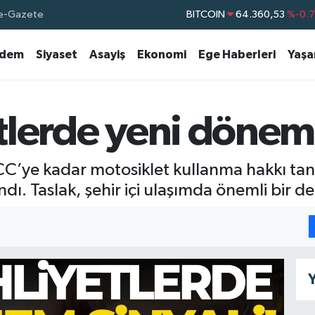
BITCOIN
64.360,53
%-0.
e-Gazete
DOLAR
47,7069
%0.
dem
Siyaset
Asayiş
Ekonomi
Ege Haberleri
Yaş
EURO
55,0265
%0.
STERLİN
64,1897
%0.
GRAM ALTIN
6618.49
%2.
etlerde yeni dönem 
BİST100
13.887
%6
0 CC’ye kadar motosiklet kullanma hakkı t
dı. Taslak, şehir içi ulaşımda önemli bir de
Y