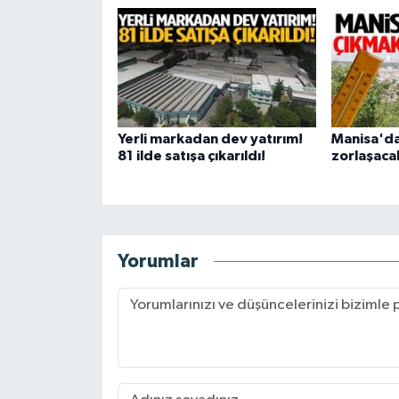
Yerli markadan dev yatırım!
Manisa'da
81 ilde satışa çıkarıldı!
zorlaşaca
Yorumlar