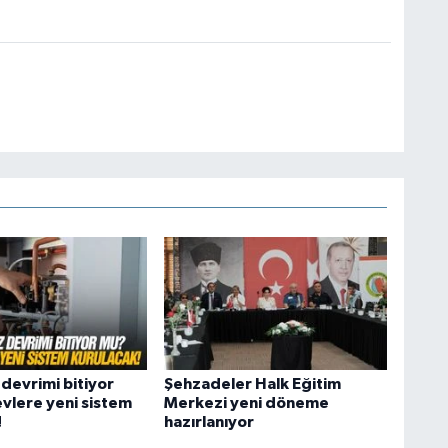
devrimi bitiyor
Şehzadeler Halk Eğitim
vlere yeni sistem
Merkezi yeni döneme
!
hazırlanıyor