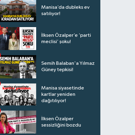
Manisa’da dubleks ev
satılıyor!
İlksen Özalper’e ‘parti
meclisi’ şoku!
Semih Balaban'a Yılmaz
Güney tepkisi!
Manisa siyasetinde
kartlar yeniden
dağıtılıyor!
İlksen Özalper
sessizliğini bozdu