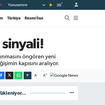
76
°
Yunusemre
36
17
am
Türkiye
Resmi İlan
01
02
12
sinyali!
4
anınmasını öngören yeni
ğişimin kapısını aralıyor.
-
+
A
A
ükleniyor...