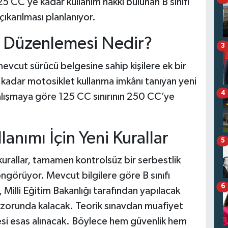
5 CC’ye kadar kullanım hakkı bulunan B sınıfı
çıkarılması planlanıyor.
CC Düzenlemesi Nedir?
3
evcut sürücü belgesine sahip kişilere ek bir
 kadar motosiklet kullanma imkânı tanıyan yeni
4
çalışmaya göre 125 CC sınırının 250 CC’ye
anımı İçin Yeni Kurallar
5
kurallar, tamamen kontrolsüz bir serbestlik
 öngörüyor. Mevcut bilgilere göre B sınıfı
6
 Milli Eğitim Bakanlığı tarafından yapılacak
 zorunda kalacak. Teorik sınavdan muafiyet
mesi esas alınacak. Böylece hem güvenlik hem