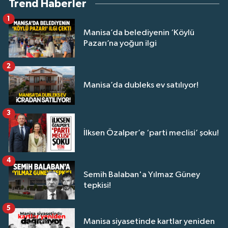
Trend Haberler
1
Manisa’da belediyenin ‘Köylü
Pazarı’na yoğun ilgi
2
Manisa’da dubleks ev satılıyor!
3
İlksen Özalper’e ‘parti meclisi’ şoku!
4
Semih Balaban'a Yılmaz Güney
tepkisi!
5
Manisa siyasetinde kartlar yeniden