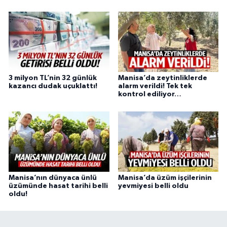
3 milyon TL’nin 32 günlük
Manisa’da zeytinliklerde
kazancı dudak uçuklattı!
alarm verildi! Tek tek
kontrol ediliyor…
Manisa’nın dünyaca ünlü
Manisa’da üzüm işçilerinin
üzümünde hasat tarihi belli
yevmiyesi belli oldu
oldu!