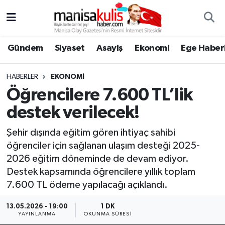
Asayiş
Yunusemre Nöbetçi Eczaneler
Gündem
Siyaset
Asayiş
Ekonomi
Ege Haberl
Ege Haberleri
Yunusemre Hava Durumu
HABERLER
EKONOMI
Ekonomi
Yunusemre Trafik Yoğunluk Haritası
Öğrencilere 7.600 TL’lik
destek verilecek!
Genel
Süper Lig Puan Durumu ve Fikstür
Şehir dışında eğitim gören ihtiyaç sahibi
Gündem
Tüm Manşetler
öğrenciler için sağlanan ulaşım desteği 2025-
2026 eğitim döneminde de devam ediyor.
Resmi İlan
Son Dakika Haberleri
Destek kapsamında öğrencilere yıllık toplam
7.600 TL ödeme yapılacağı açıklandı.
Siyaset
Haber Arşivi
13.05.2026 - 19:00
1 DK
YAYINLANMA
OKUNMA SÜRESI
Spor