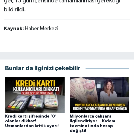
geç 15 gün içerisinde tamamlanması gerektiği
bildirildi.
Kaynak:
Haber Merkezi
Bunlar da ilginizi çekebilir
Kredi kartı şifresinde ‘0’
Milyonlarca çalışanı
olanlar dikkat!
ilgilendiriyor… Kıdem
Uzmanlardan kritik uyarı!
tazminatında hesap
değişti!