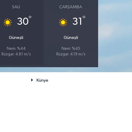
SALI
ÇARŞAMBA
°
°
30
31
Güneşli
Güneşli
Nem: %44
Nem: %45
Rüzgar: 4.81 m/s
Rüzgar: 4.19 m/s
Künye