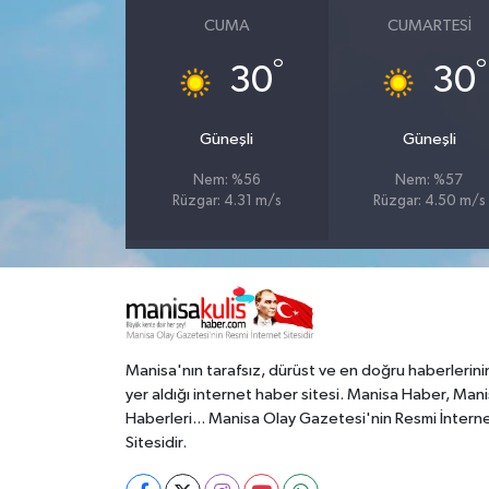
CUMA
CUMARTESI
°
°
30
30
Güneşli
Güneşli
Nem: %56
Nem: %57
Rüzgar: 4.31 m/s
Rüzgar: 4.50 m/s
Manisa'nın tarafsız, dürüst ve en doğru haberlerini
yer aldığı internet haber sitesi. Manisa Haber, Man
Haberleri... Manisa Olay Gazetesi'nin Resmi İntern
Sitesidir.