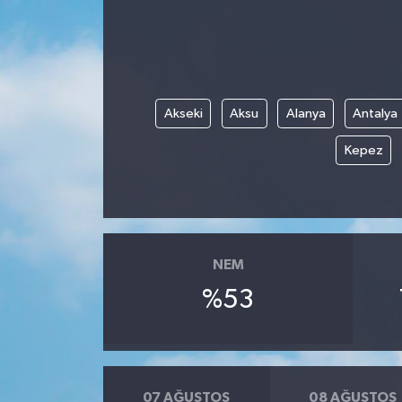
Türkiye
Yaşam
Akseki
Aksu
Alanya
Antalya
Kepez
NEM
%53
07 AĞUSTOS
08 AĞUSTOS