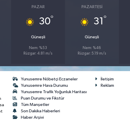
PAZAR
PAZARTESI
°
°
30
31
Güneşli
Güneşli
Nem: %53
Nem: %46
Rüzgar: 4.81 m/s
Rüzgar: 5.19 m/s
Yunusemre Nöbetçi Eczaneler
İletişim
Yunusemre Hava Durumu
Reklam
Yunusemre Trafik Yoğunluk Haritası
Puan Durumu ve Fikstür
n
Tüm Manşetler
isa
Son Dakika Haberleri
et
Haber Arşivi