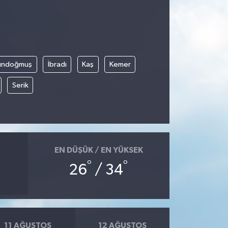
ündoğmuş
İbradı
Kaş
Kemer
Serik
EN DÜŞÜK / EN YÜKSEK
°
°
26
/ 34
11 AĞUSTOS
12 AĞUSTOS