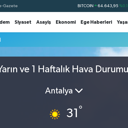
e-Gazete
BITCOIN
64.643,95
%0.1
DOLAR
47,6006
%0.0
dem
Siyaset
Asayiş
Ekonomi
Ege Haberleri
Yaş
EURO
55,0250
%0.0
STERLİN
64,2398
%0.
u
GRAM ALTIN
6513.94
%0.3
BİST100
13.768
%4
arın ve 1 Haftalık Hava Durum
Antalya
°
31