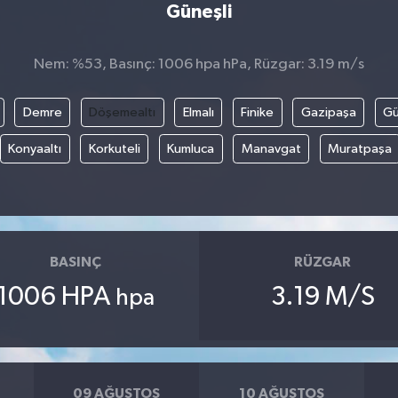
Güneşli
Nem: %53, Basınç: 1006 hpa hPa, Rüzgar: 3.19 m/s
Demre
Döşemealtı
Elmalı
Finike
Gazipaşa
G
Konyaaltı
Korkuteli
Kumluca
Manavgat
Muratpaşa
BASINÇ
RÜZGAR
1006 HPA
3.19 M/S
hpa
09 AĞUSTOS
10 AĞUSTOS