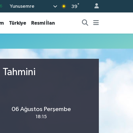
°
Yunusemre
6
39
6
am
Türkiye
Resmi İlan
2
2
2
8
u Tahmini
06 Ağustos Perşembe
18:15