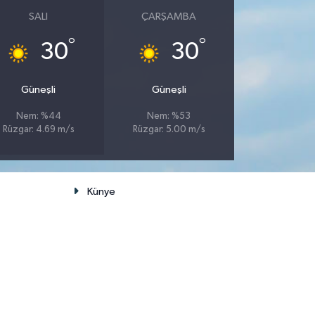
SALI
ÇARŞAMBA
°
°
30
30
Güneşli
Güneşli
Nem: %44
Nem: %53
Rüzgar: 4.69 m/s
Rüzgar: 5.00 m/s
Künye