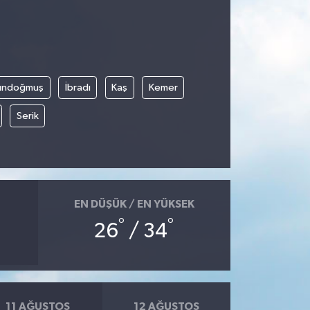
ündoğmuş
İbradı
Kaş
Kemer
Serik
EN DÜŞÜK / EN YÜKSEK
°
°
26
/ 34
11 AĞUSTOS
12 AĞUSTOS