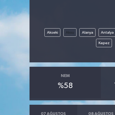
Türkiye
Yaşam
Akseki
Aksu
Alanya
Antalya
Kepez
NEM
%58
07 AĞUSTOS
08 AĞUSTOS