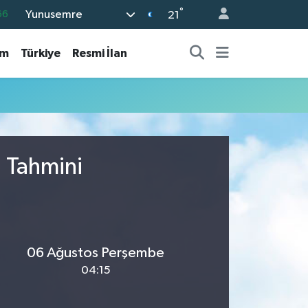
°
Yunusemre
66
21
05
am
Türkiye
Resmi İlan
18
22
54
11
u Tahmini
06 Ağustos Perşembe
04:15