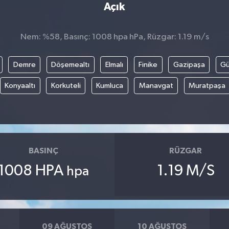
Açık
Nem: %58, Basınç: 1008 hpa hPa, Rüzgar: 1.19 m/s
Demre
Döşemealtı
Elmalı
Finike
Gazipaşa
G
Konyaaltı
Korkuteli
Kumluca
Manavgat
Muratpaşa
BASINÇ
RÜZGAR
1008 HPA
1.19 M/S
hpa
09 AĞUSTOS
10 AĞUSTOS