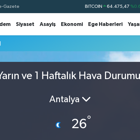
e-Gazete
BITCOIN
64.475,47
%0.
DOLAR
47,5971
%0.
dem
Siyaset
Asayiş
Ekonomi
Ege Haberleri
Yaş
EURO
55,1336
%0.
STERLİN
64,2534
%0.
u
GRAM ALTIN
6527.85
%0.
BİST100
13.703
%
arın ve 1 Haftalık Hava Durum
Antalya
°
26