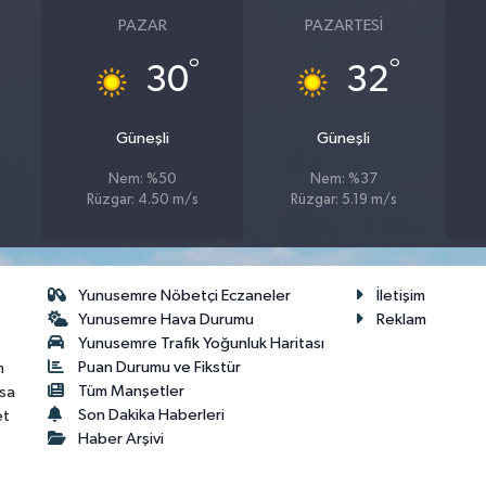
PAZAR
PAZARTESI
°
°
30
32
Güneşli
Güneşli
Nem: %50
Nem: %37
Rüzgar: 4.50 m/s
Rüzgar: 5.19 m/s
Yunusemre Nöbetçi Eczaneler
İletişim
Yunusemre Hava Durumu
Reklam
Yunusemre Trafik Yoğunluk Haritası
Puan Durumu ve Fikstür
n
Tüm Manşetler
isa
Son Dakika Haberleri
et
Haber Arşivi