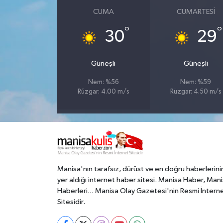
CUMA
CUMARTESI
°
°
30
29
Güneşli
Güneşli
Nem: %56
Nem: %59
Rüzgar: 4.00 m/s
Rüzgar: 4.50 m/s
Manisa'nın tarafsız, dürüst ve en doğru haberlerini
yer aldığı internet haber sitesi. Manisa Haber, Man
Haberleri... Manisa Olay Gazetesi'nin Resmi İntern
Sitesidir.