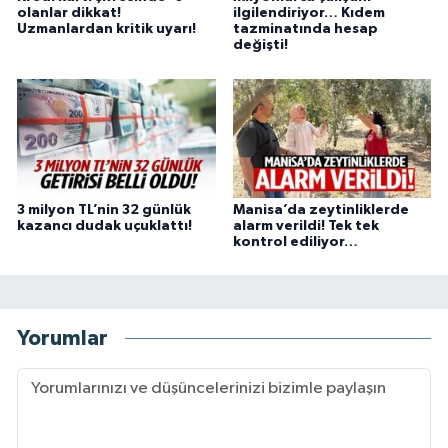
olanlar dikkat!
ilgilendiriyor… Kıdem
Uzmanlardan kritik uyarı!
tazminatında hesap
değişti!
3 milyon TL’nin 32 günlük
Manisa’da zeytinliklerde
kazancı dudak uçuklattı!
alarm verildi! Tek tek
kontrol ediliyor…
Yorumlar