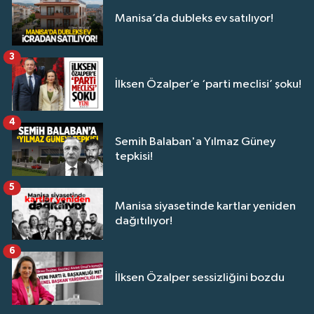
Manisa’da dubleks ev satılıyor!
3
İlksen Özalper’e ‘parti meclisi’ şoku!
4
Semih Balaban'a Yılmaz Güney
tepkisi!
5
Manisa siyasetinde kartlar yeniden
dağıtılıyor!
6
İlksen Özalper sessizliğini bozdu