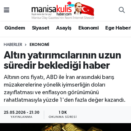
Asayiş
Yunusemre Nöbetçi Eczaneler
Gündem
Siyaset
Asayiş
Ekonomi
Ege Haberl
Ege Haberleri
Yunusemre Hava Durumu
HABERLER
EKONOMI
Ekonomi
Yunusemre Trafik Yoğunluk Haritası
Altın yatırımcılarının uzun
süredir beklediği haber
Genel
Süper Lig Puan Durumu ve Fikstür
Altının ons fiyatı, ABD ile İran arasındaki barış
Gündem
Tüm Manşetler
müzakerelerine yönelik iyimserliğin doları
zayıflatması ve enflasyon görünümünü
Resmi İlan
Son Dakika Haberleri
rahatlatmasıyla yüzde 1'den fazla değer kazandı.
Siyaset
Haber Arşivi
25.05.2026 - 21:30
1 DK
YAYINLANMA
OKUNMA SÜRESI
Spor