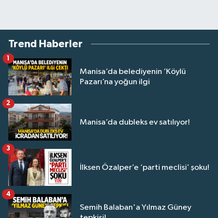
Trend Haberler
1
Manisa’da belediyenin ‘Köylü
Pazarı’na yoğun ilgi
2
Manisa’da dubleks ev satılıyor!
3
İlksen Özalper’e ‘parti meclisi’ şoku!
4
Semih Balaban'a Yılmaz Güney
tepkisi!