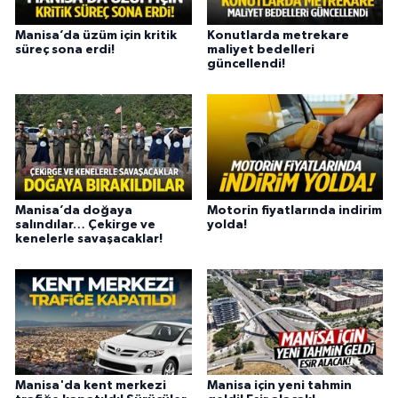
Manisa’da üzüm için kritik
Konutlarda metrekare
süreç sona erdi!
maliyet bedelleri
güncellendi!
Manisa’da doğaya
Motorin fiyatlarında indirim
salındılar… Çekirge ve
yolda!
kenelerle savaşacaklar!
Manisa'da kent merkezi
Manisa için yeni tahmin