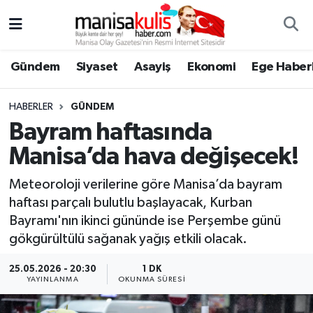
Asayiş
Yunusemre Nöbetçi Eczaneler
Gündem
Siyaset
Asayiş
Ekonomi
Ege Haberl
Ege Haberleri
Yunusemre Hava Durumu
HABERLER
GÜNDEM
Ekonomi
Yunusemre Trafik Yoğunluk Haritası
Bayram haftasında
Manisa’da hava değişecek!
Genel
Süper Lig Puan Durumu ve Fikstür
Meteoroloji verilerine göre Manisa’da bayram
Gündem
Tüm Manşetler
haftası parçalı bulutlu başlayacak, Kurban
Bayramı'nın ikinci gününde ise Perşembe günü
Resmi İlan
Son Dakika Haberleri
gökgürültülü sağanak yağış etkili olacak.
Siyaset
Haber Arşivi
25.05.2026 - 20:30
1 DK
YAYINLANMA
OKUNMA SÜRESI
Spor