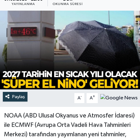
YAYINLANMA
OKUNMA SÜRESI
Türkiye
Yaşam
Paylaş
-
+
A
A
NOAA (ABD Ulusal Okyanus ve Atmosfer İdaresi)
ile ECMWF (Avrupa Orta Vadeli Hava Tahminleri
Merkezi) tarafından yayımlanan yeni tahminler,