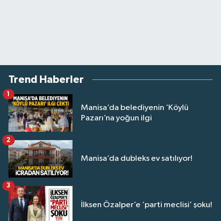
Trend Haberler
1
Manisa’da belediyenin ‘Köylü
Pazarı’na yoğun ilgi
2
Manisa’da dubleks ev satılıyor!
3
İlksen Özalper’e ‘parti meclisi’ şoku!