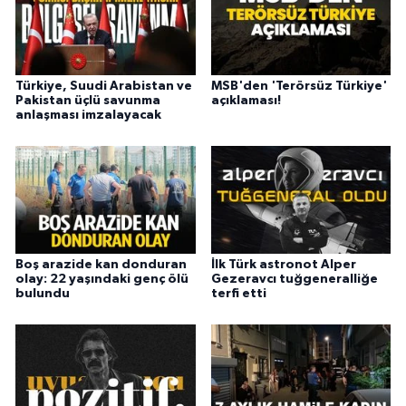
Türkiye, Suudi Arabistan ve
MSB'den 'Terörsüz Türkiye'
Pakistan üçlü savunma
açıklaması!
anlaşması imzalayacak
Boş arazide kan donduran
İlk Türk astronot Alper
olay: 22 yaşındaki genç ölü
Gezeravcı tuğgeneralliğe
bulundu
terfi etti