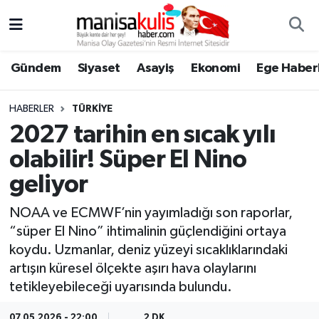
Asayiş
Yunusemre Nöbetçi Eczaneler
Gündem
Siyaset
Asayiş
Ekonomi
Ege Haberl
Ege Haberleri
Yunusemre Hava Durumu
HABERLER
TÜRKIYE
Ekonomi
Yunusemre Trafik Yoğunluk Haritası
2027 tarihin en sıcak yılı
olabilir! Süper El Nino
Genel
Süper Lig Puan Durumu ve Fikstür
geliyor
Gündem
Tüm Manşetler
NOAA ve ECMWF’nin yayımladığı son raporlar,
“süper El Nino” ihtimalinin güçlendiğini ortaya
Resmi İlan
Son Dakika Haberleri
koydu. Uzmanlar, deniz yüzeyi sıcaklıklarındaki
artışın küresel ölçekte aşırı hava olaylarını
Siyaset
Haber Arşivi
tetikleyebileceği uyarısında bulundu.
Spor
07.05.2026 - 22:00
2 DK