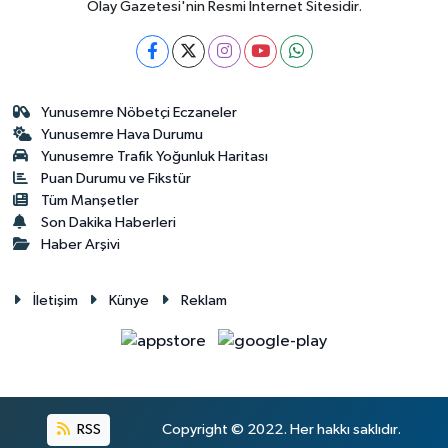
Olay Gazetesi'nin Resmi İnternet Sitesidir.
Yunusemre Nöbetçi Eczaneler
Yunusemre Hava Durumu
Yunusemre Trafik Yoğunluk Haritası
Puan Durumu ve Fikstür
Tüm Manşetler
Son Dakika Haberleri
Haber Arşivi
İletişim
Künye
Reklam
RSS
Copyright © 2022. Her hakkı saklıdır.