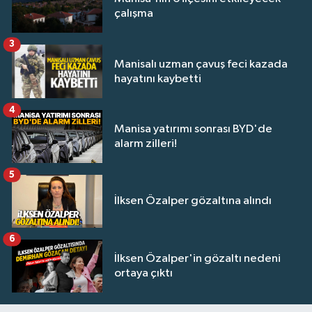
çalışma
3
Manisalı uzman çavuş feci kazada
hayatını kaybetti
4
Manisa yatırımı sonrası BYD'de
alarm zilleri!
5
İlksen Özalper gözaltına alındı
6
İlksen Özalper'in gözaltı nedeni
ortaya çıktı