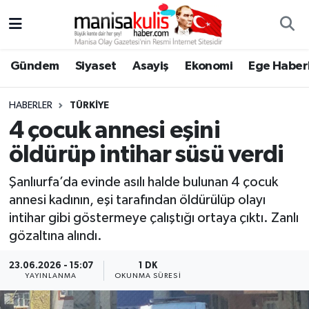
Asayiş
Yunusemre Nöbetçi Eczaneler
Gündem
Siyaset
Asayiş
Ekonomi
Ege Haberl
Ege Haberleri
Yunusemre Hava Durumu
HABERLER
TÜRKIYE
Ekonomi
Yunusemre Trafik Yoğunluk Haritası
4 çocuk annesi eşini
öldürüp intihar süsü verdi
Genel
Süper Lig Puan Durumu ve Fikstür
Şanlıurfa’da evinde asılı halde bulunan 4 çocuk
Gündem
Tüm Manşetler
annesi kadının, eşi tarafından öldürülüp olayı
intihar gibi göstermeye çalıştığı ortaya çıktı. Zanlı
Resmi İlan
Son Dakika Haberleri
gözaltına alındı.
Siyaset
Haber Arşivi
23.06.2026 - 15:07
1 DK
YAYINLANMA
OKUNMA SÜRESI
Spor