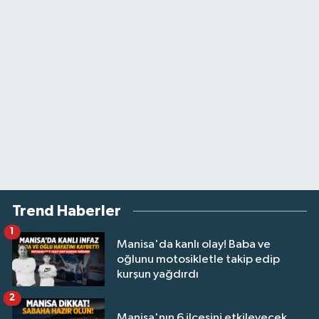
Trend Haberler
1
Manisa'da kanlı olay! Baba ve
oğlunu motosikletle takip edip
kurşun yağdırdı
2
Manisa'nın 6 ilçesini etkileyecek