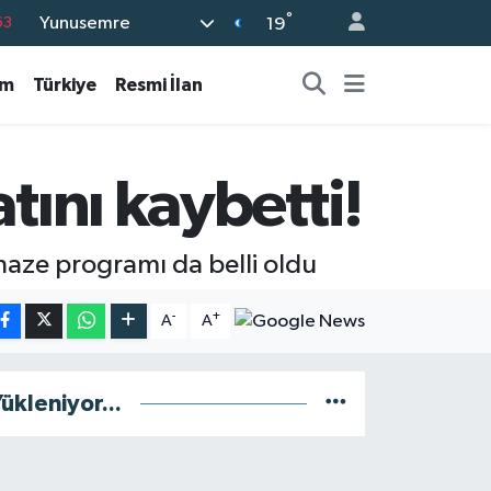
°
Yunusemre
63
19
%0
am
Türkiye
Resmi İlan
08
%0
45
tını kaybetti!
70
enaze programı da belli oldu
-
+
A
A
ükleniyor...