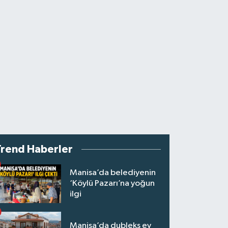
Trend Haberler
Manisa’da belediyenin
‘Köylü Pazarı’na yoğun
ilgi
Manisa’da dubleks ev