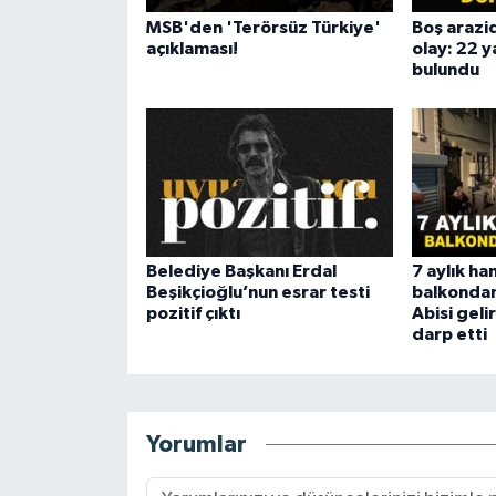
MSB'den 'Terörsüz Türkiye'
Boş arazi
açıklaması!
olay: 22 y
bulundu
Belediye Başkanı Erdal
7 aylık ha
Beşikçioğlu’nun esrar testi
balkondan
pozitif çıktı
Abisi geli
darp etti
Yorumlar