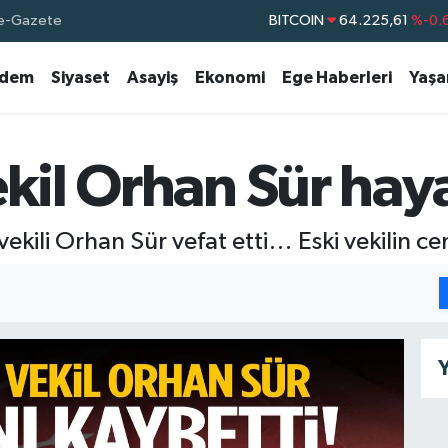
e-Gazete
BITCOIN
64.225,61
%-0.
DOLAR
47,6704
dem
Siyaset
Asayiş
Ekonomi
Ege Haberleri
Yaş
EURO
55,0406
%-0.
STERLİN
64,2143
GRAM ALTIN
6510.40
%0.
ekil Orhan Sür haya
BİST100
13.799
%
ekili Orhan Sür vefat etti… Eski vekilin c
Y