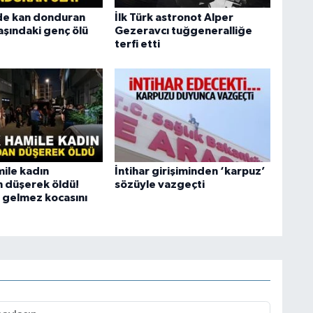
de kan donduran
İlk Türk astronot Alper
aşındaki genç ölü
Gezeravcı tuğgeneralliğe
terfi etti
mile kadın
İntihar girişiminden ‘karpuz’
 düşerek öldü!
sözüyle vazgeçti
r gelmez kocasını