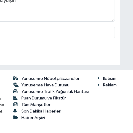
Yunusemre Nöbetçi Eczaneler
İletişim
Yunusemre Hava Durumu
Reklam
Yunusemre Trafik Yoğunluk Haritası
Puan Durumu ve Fikstür
n
Tüm Manşetler
isa
Son Dakika Haberleri
et
Haber Arşivi