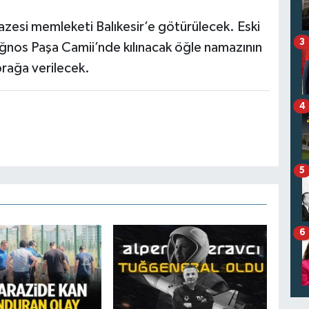
zesi memleketi Balıkesir’e götürülecek. Eski
3
nos Paşa Camii’nde kılınacak öğle namazının
rağa verilecek.
4
5
6