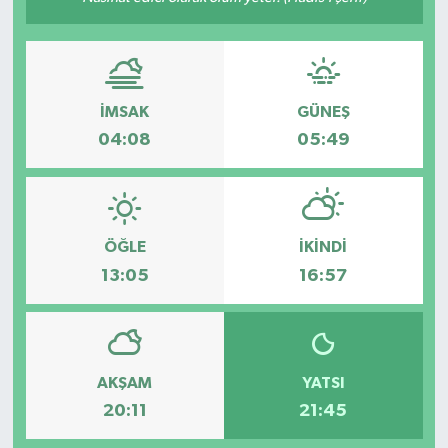
Türkiye
Yaşam
İMSAK
GÜNEŞ
04:08
05:49
ÖĞLE
İKINDI
13:05
16:57
AKŞAM
YATSI
20:11
21:45