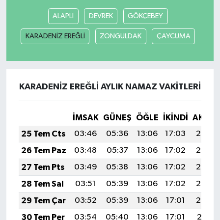
ALAPLI
DEVREK
GÖKÇEBEY
KARADENİZ EREĞLİ
ZONGULDAK
ÇAYCUMA
KARADENİZ EREĞLİ AYLIK NAMAZ VAKITLERI
İMSAK
GÜNEŞ
ÖĞLE
İKINDI
AKŞA
25 Tem Cts
03:46
05:36
13:06
17:03
20:26
26 Tem Paz
03:48
05:37
13:06
17:02
20:25
27 Tem Pts
03:49
05:38
13:06
17:02
20:24
28 Tem Sal
03:51
05:39
13:06
17:02
20:23
29 Tem Çar
03:52
05:39
13:06
17:01
20:22
30 Tem Per
03:54
05:40
13:06
17:01
20:21