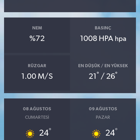
NEM
BASINÇ
%72
1008 HPA
hpa
RÜZGAR
EN DÜŞÜK / EN YÜKSEK
°
°
1.00 M/S
21
/ 26
08 AĞUSTOS
09 AĞUSTOS
CUMARTESI
PAZAR
°
°
24
24