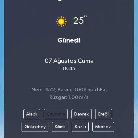
Türkiye
°
25
Yaşam
Güneşli
07 Ağustos Cuma
18:45
Nem: %72, Basınç: 1008 hpa hPa,
Rüzgar: 1.00 m/s
Alaplı
Çaycuma
Devrek
Ereğli
Gökçebey
Kilimli
Kozlu
Merkez