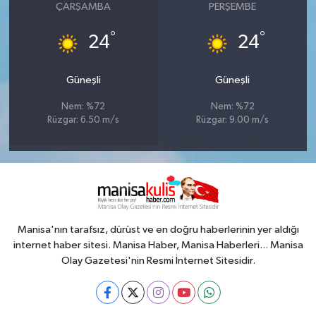
ÇARŞAMBA
PERŞEMBE
°
°
24
24
Güneşli
Güneşli
Nem: %72
Nem: %72
Rüzgar: 6.50 m/s
Rüzgar: 9.00 m/s
Manisa'nın tarafsız, dürüst ve en doğru haberlerinin yer aldığı
internet haber sitesi. Manisa Haber, Manisa Haberleri... Manisa
Olay Gazetesi'nin Resmi İnternet Sitesidir.