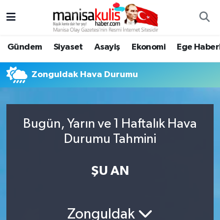
Asayiş
Yunusemre Nöbetçi Eczaneler
Gündem
Siyaset
Asayiş
Ekonomi
Ege Haberl
Ege Haberleri
Yunusemre Hava Durumu
Zonguldak Hava Durumu
Ekonomi
Yunusemre Trafik Yoğunluk Haritası
Genel
Süper Lig Puan Durumu ve Fikstür
Bugün, Yarın ve 1 Haftalık Hava
Durumu Tahmini
Gündem
Tüm Manşetler
Resmi İlan
Son Dakika Haberleri
ŞU AN
Siyaset
Haber Arşivi
Zonguldak
Spor