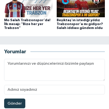
Mo Salah Trabzonspor'da!
Beşiktaş'ın istediği yıldız
İlk mesajı: "Bize her yer
Trabzonspor'a mı gidiyor?
Trabzon"
Salah iddiası gündem oldu
Yorumlar
Gönder