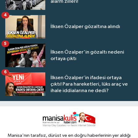
alarm zilleri!
4
İlksen Özalper gözaltına alındı
5
İlksen Özalper'in gözaltı nedeni
ortaya çıktı
6
İlksen Özalper’in ifadesi ortaya
çıktı! Para hareketleri, lüks araç ve
ihale iddialarına ne dedi?
Manisa'nın tarafsız, dürüst ve en doğru haberlerinin yer aldığı