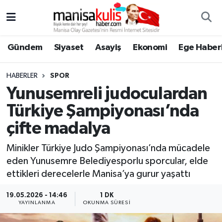
Asayiş
Yunusemre Nöbetçi Eczaneler
Gündem
Siyaset
Asayiş
Ekonomi
Ege Haberl
Ege Haberleri
Yunusemre Hava Durumu
HABERLER
SPOR
Ekonomi
Yunusemre Trafik Yoğunluk Haritası
Yunusemreli judoculardan
Türkiye Şampiyonası’nda
Genel
Süper Lig Puan Durumu ve Fikstür
çifte madalya
Gündem
Tüm Manşetler
Minikler Türkiye Judo Şampiyonası’nda mücadele
eden Yunusemre Belediyesporlu sporcular, elde
Resmi İlan
Son Dakika Haberleri
ettikleri derecelerle Manisa’ya gurur yaşattı
Siyaset
Haber Arşivi
19.05.2026 - 14:46
1 DK
YAYINLANMA
OKUNMA SÜRESI
Spor