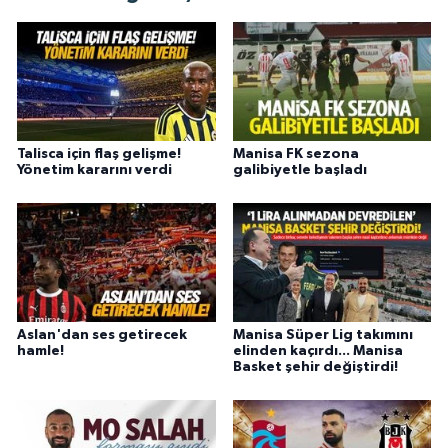
Talisca için flaş gelişme!
Manisa FK sezona
Yönetim kararını verdi
galibiyetle başladı
Aslan'dan ses getirecek
Manisa Süper Lig takımını
hamle!
elinden kaçırdı... Manisa
Basket şehir değiştirdi!