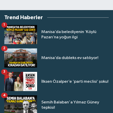
Trend Haberler
1
Manisa’da belediyenin ‘Köylü
Pazarı’na yoğun ilgi
2
Manisa’da dubleks ev satılıyor!
3
İlksen Özalper’e ‘parti meclisi’ şoku!
4
Semih Balaban'a Yılmaz Güney
tepkisi!