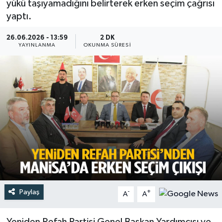
yükü taşıyamadığını belirterek erken seçim çağrısı
yaptı.
Türkiye
26.06.2026 - 13:59
2 DK
Yaşam
YAYINLANMA
OKUNMA SÜRESI
Paylaş
-
+
A
A
Yeniden Refah Partisi Genel Başkan Yardımcısı ve