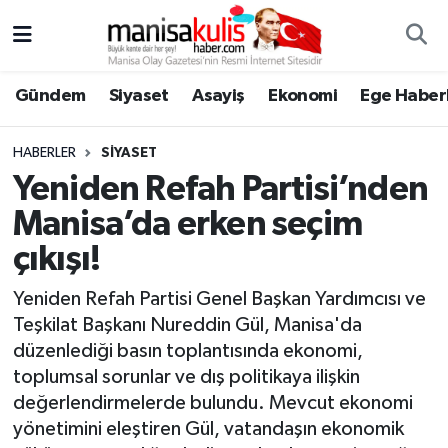
Asayiş
Yunusemre Nöbetçi Eczaneler
Gündem
Siyaset
Asayiş
Ekonomi
Ege Haberl
Ege Haberleri
Yunusemre Hava Durumu
HABERLER
SIYASET
Ekonomi
Yunusemre Trafik Yoğunluk Haritası
Yeniden Refah Partisi’nden
Manisa’da erken seçim
Genel
Süper Lig Puan Durumu ve Fikstür
çıkışı!
Gündem
Tüm Manşetler
Yeniden Refah Partisi Genel Başkan Yardımcısı ve
Teşkilat Başkanı Nureddin Gül, Manisa'da
Resmi İlan
Son Dakika Haberleri
düzenlediği basın toplantısında ekonomi,
toplumsal sorunlar ve dış politikaya ilişkin
Siyaset
Haber Arşivi
değerlendirmelerde bulundu. Mevcut ekonomi
yönetimini eleştiren Gül, vatandaşın ekonomik
Spor