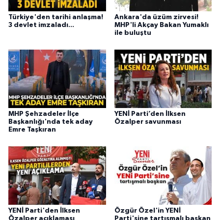
Türkiye'den tarihi anlaşma!
Ankara'da üzüm zirvesi!
3 devlet imzaladı...
MHP'li Akçay Bakan Yumaklı
ile buluştu
MHP Şehzadeler İlçe
YENİ Parti’den İlksen
Başkanlığı'nda tek aday
Özalper savunması
Emre Taşkıran
YENİ Parti'den İlksen
Özgür Özel'in YENİ
Özalper açıklaması
Parti'sine tartışmalı başkan