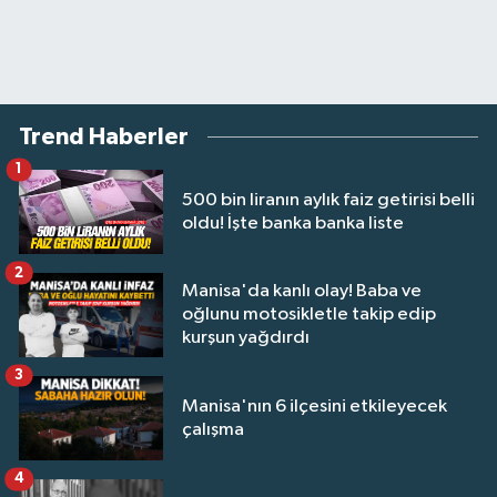
Trend Haberler
1
500 bin liranın aylık faiz getirisi belli
oldu! İşte banka banka liste
2
Manisa'da kanlı olay! Baba ve
oğlunu motosikletle takip edip
kurşun yağdırdı
3
Manisa'nın 6 ilçesini etkileyecek
çalışma
4