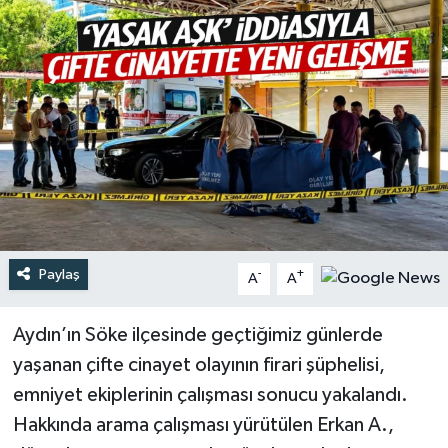
Türkiye
Yaşam
Paylaş
-
+
A
A
Aydın’ın Söke ilçesinde geçtiğimiz günlerde
yaşanan çifte cinayet olayının firari şüphelisi,
emniyet ekiplerinin çalışması sonucu yakalandı.
Hakkında arama çalışması yürütülen Erkan A.,