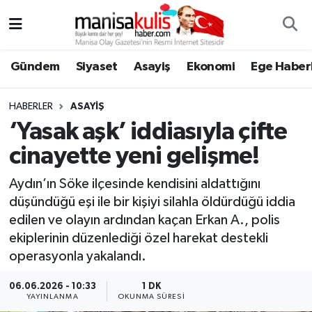
Asayiş
Yunusemre Nöbetçi Eczaneler
Gündem
Siyaset
Asayiş
Ekonomi
Ege Haberl
Ege Haberleri
Yunusemre Hava Durumu
HABERLER
ASAYIŞ
Ekonomi
Yunusemre Trafik Yoğunluk Haritası
‘Yasak aşk’ iddiasıyla çifte
cinayette yeni gelişme!
Genel
Süper Lig Puan Durumu ve Fikstür
Aydın’ın Söke ilçesinde kendisini aldattığını
Gündem
Tüm Manşetler
düşündüğü eşi ile bir kişiyi silahla öldürdüğü iddia
edilen ve olayın ardından kaçan Erkan A., polis
Resmi İlan
Son Dakika Haberleri
ekiplerinin düzenlediği özel harekat destekli
operasyonla yakalandı.
Siyaset
Haber Arşivi
06.06.2026 - 10:33
1 DK
YAYINLANMA
OKUNMA SÜRESI
Spor