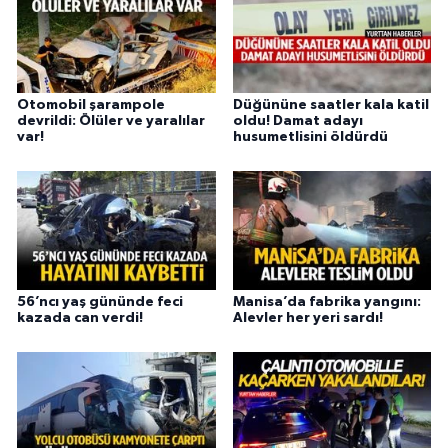
Otomobil şarampole
Düğününe saatler kala katil
devrildi: Ölüler ve yaralılar
oldu! Damat adayı
var!
husumetlisini öldürdü
56’ncı yaş gününde feci
Manisa’da fabrika yangını:
kazada can verdi!
Alevler her yeri sardı!