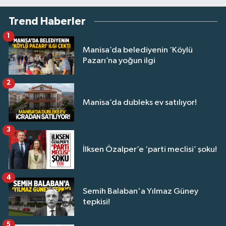
Trend Haberler
1
Manisa’da belediyenin ‘Köylü
Pazarı’na yoğun ilgi
2
Manisa’da dubleks ev satılıyor!
3
İlksen Özalper’e ‘parti meclisi’ şoku!
4
Semih Balaban'a Yılmaz Güney
tepkisi!
5