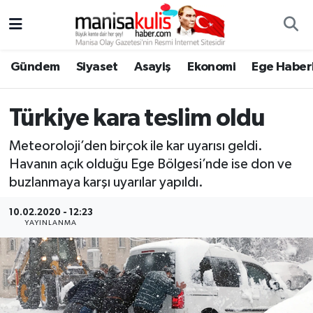
Asayiş
Yunusemre Nöbetçi Eczaneler
Gündem
Siyaset
Asayiş
Ekonomi
Ege Haberl
Ege Haberleri
Yunusemre Hava Durumu
Türkiye kara teslim oldu
Ekonomi
Yunusemre Trafik Yoğunluk Haritası
Meteoroloji’den birçok ile kar uyarısı geldi.
Genel
Süper Lig Puan Durumu ve Fikstür
Havanın açık olduğu Ege Bölgesi’nde ise don ve
buzlanmaya karşı uyarılar yapıldı.
Gündem
Tüm Manşetler
10.02.2020 - 12:23
YAYINLANMA
Resmi İlan
Son Dakika Haberleri
Siyaset
Haber Arşivi
Spor