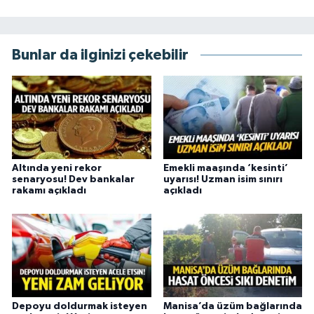
Bunlar da ilginizi çekebilir
Altında yeni rekor
Emekli maaşında ‘kesinti’
senaryosu! Dev bankalar
uyarısı! Uzman isim sınırı
rakamı açıkladı
açıkladı
Depoyu doldurmak isteyen
Manisa’da üzüm bağlarında