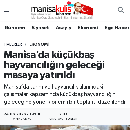
Asayiş
Yunusemre Nöbetçi Eczaneler
Gündem
Siyaset
Asayiş
Ekonomi
Ege Haberl
Ege Haberleri
Yunusemre Hava Durumu
HABERLER
EKONOMI
Ekonomi
Yunusemre Trafik Yoğunluk Haritası
Manisa’da küçükbaş
hayvancılığın geleceği
Genel
Süper Lig Puan Durumu ve Fikstür
masaya yatırıldı
Gündem
Tüm Manşetler
Manisa’da tarım ve hayvancılık alanındaki
çalışmalar kapsamında küçükbaş hayvancılığın
Resmi İlan
Son Dakika Haberleri
geleceğine yönelik önemli bir toplantı düzenlendi
Siyaset
Haber Arşivi
24.06.2026 - 19:00
2 DK
YAYINLANMA
OKUNMA SÜRESI
Spor