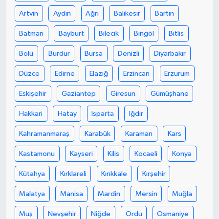
Artvin
Aydın
Ağrı
Balıkesir
Bartın
Batman
Bayburt
Bilecik
Bingöl
Bitlis
Bolu
Burdur
Bursa
Denizli
Diyarbakır
Düzce
Edirne
Elazığ
Erzincan
Erzurum
Eskişehir
Gaziantep
Giresun
Gümüşhane
Hakkari
Hatay
Isparta
Iğdır
Kahramanmaraş
Karabük
Karaman
Kars
Kastamonu
Kayseri
Kilis
Kocaeli
Konya
Kütahya
Kırklareli
Kırıkkale
Kırşehir
Malatya
Manisa
Mardin
Mersin
Muğla
Muş
Nevşehir
Niğde
Ordu
Osmaniye