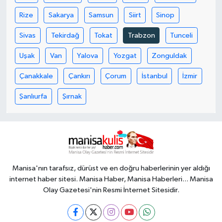
Rize
Sakarya
Samsun
Siirt
Sinop
Sivas
Tekirdağ
Tokat
Trabzon
Tunceli
Uşak
Van
Yalova
Yozgat
Zonguldak
Çanakkale
Çankırı
Çorum
İstanbul
İzmir
Şanlıurfa
Şırnak
Manisa'nın tarafsız, dürüst ve en doğru haberlerinin yer aldığı
internet haber sitesi. Manisa Haber, Manisa Haberleri... Manisa
Olay Gazetesi'nin Resmi İnternet Sitesidir.