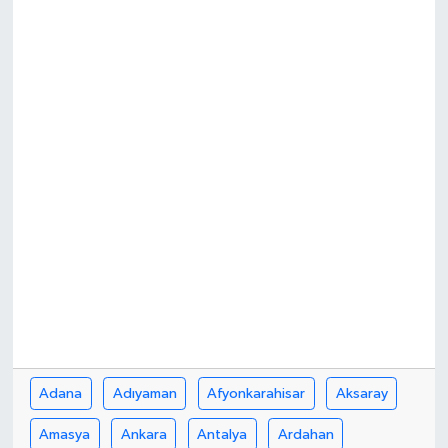
Türkiye
Yaşam
Adana
Adıyaman
Afyonkarahisar
Aksaray
Amasya
Ankara
Antalya
Ardahan