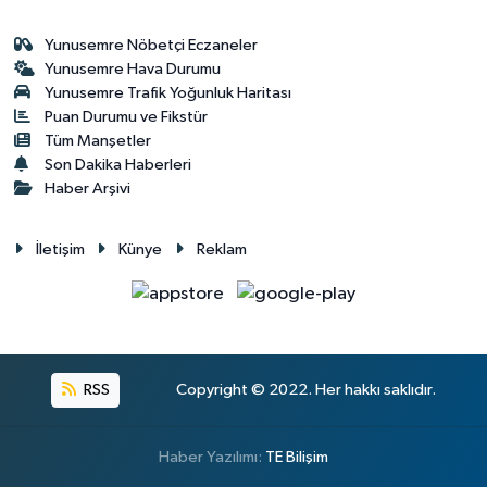
Yunusemre Nöbetçi Eczaneler
Yunusemre Hava Durumu
Yunusemre Trafik Yoğunluk Haritası
Puan Durumu ve Fikstür
Tüm Manşetler
Son Dakika Haberleri
Haber Arşivi
İletişim
Künye
Reklam
RSS
Copyright © 2022. Her hakkı saklıdır.
Haber Yazılımı:
TE Bilişim