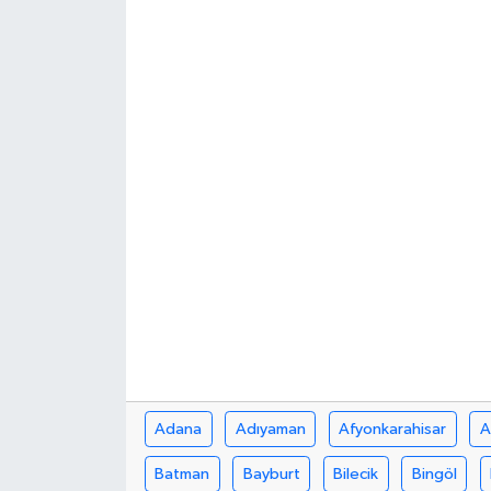
Türkiye
Yaşam
Adana
Adıyaman
Afyonkarahisar
A
Batman
Bayburt
Bilecik
Bingöl