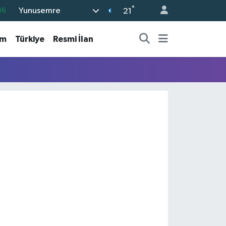
°
Yunusemre
16
21
%0
am
Türkiye
Resmi İlan
08
%0
12
70