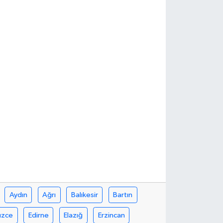
Aydın
Ağrı
Balıkesir
Bartın
üzce
Edirne
Elazığ
Erzincan