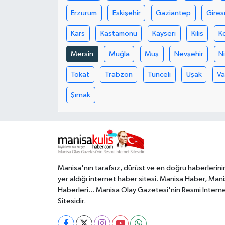
Erzurum
Eskişehir
Gaziantep
Gires
Kars
Kastamonu
Kayseri
Kilis
K
Mersin
Muğla
Muş
Nevşehir
N
Tokat
Trabzon
Tunceli
Uşak
V
Şırnak
Manisa'nın tarafsız, dürüst ve en doğru haberlerini
yer aldığı internet haber sitesi. Manisa Haber, Man
Haberleri... Manisa Olay Gazetesi'nin Resmi İntern
Sitesidir.