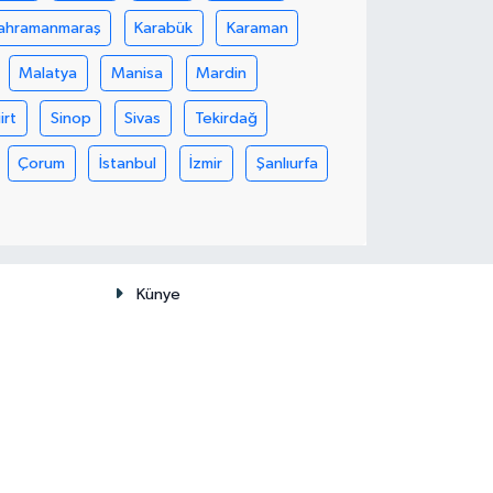
ahramanmaraş
Karabük
Karaman
Malatya
Manisa
Mardin
iirt
Sinop
Sivas
Tekirdağ
Çorum
İstanbul
İzmir
Şanlıurfa
Künye