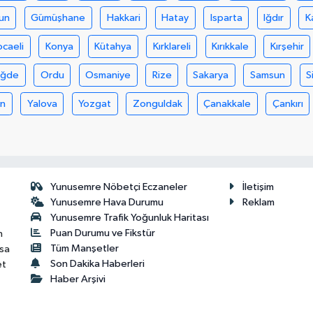
un
Gümüşhane
Hakkari
Hatay
Isparta
Iğdır
K
ocaeli
Konya
Kütahya
Kırklareli
Kırıkkale
Kırşehir
iğde
Ordu
Osmaniye
Rize
Sakarya
Samsun
S
an
Yalova
Yozgat
Zonguldak
Çanakkale
Çankırı
Yunusemre Nöbetçi Eczaneler
İletişim
Yunusemre Hava Durumu
Reklam
Yunusemre Trafik Yoğunluk Haritası
Puan Durumu ve Fikstür
n
Tüm Manşetler
isa
Son Dakika Haberleri
et
Haber Arşivi