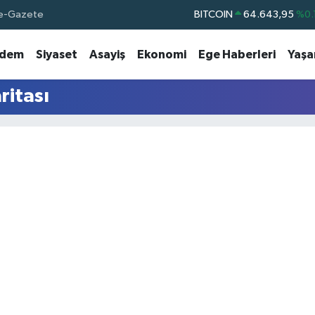
e-Gazete
BITCOIN
64.643,95
%0.
DOLAR
47,6704
dem
Siyaset
Asayiş
Ekonomi
Ege Haberleri
Yaş
EURO
55,0406
%-0.
STERLİN
64,2143
ritası
GRAM ALTIN
6500.87
%0.
BİST100
13.799
%