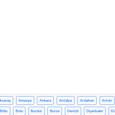
ksaray
Amasya
Ankara
Antalya
Ardahan
Artvin
Bitlis
Bolu
Burdur
Bursa
Denizli
Diyarbakır
D