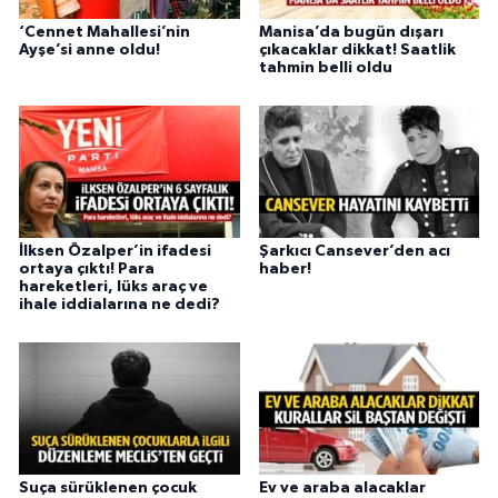
‘Cennet Mahallesi’nin
Manisa’da bugün dışarı
Ayşe’si anne oldu!
çıkacaklar dikkat! Saatlik
tahmin belli oldu
İlksen Özalper’in ifadesi
Şarkıcı Cansever’den acı
ortaya çıktı! Para
haber!
hareketleri, lüks araç ve
ihale iddialarına ne dedi?
Suça sürüklenen çocuk
Ev ve araba alacaklar