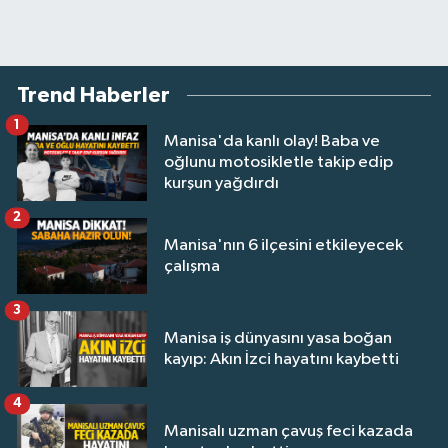
Trend Haberler
1
Manisa'da kanlı olay! Baba ve
oğlunu motosikletle takip edip
kurşun yağdırdı
2
Manisa'nın 6 ilçesini etkileyecek
çalışma
3
Manisa iş dünyasını yasa boğan
kayıp: Akın İzci hayatını kaybetti
4
Manisalı uzman çavuş feci kazada