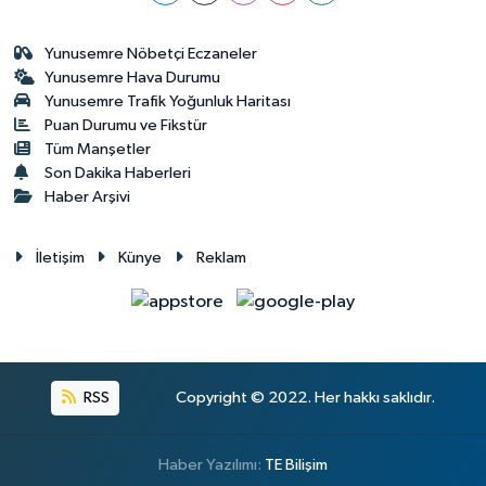
Yunusemre Nöbetçi Eczaneler
Yunusemre Hava Durumu
Yunusemre Trafik Yoğunluk Haritası
Puan Durumu ve Fikstür
Tüm Manşetler
Son Dakika Haberleri
Haber Arşivi
İletişim
Künye
Reklam
RSS
Copyright © 2022. Her hakkı saklıdır.
Haber Yazılımı:
TE Bilişim