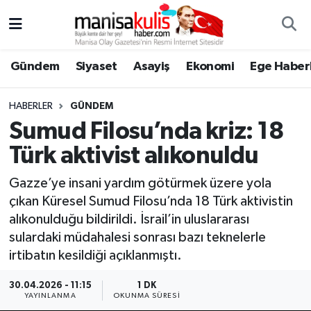
Asayiş
Yunusemre Nöbetçi Eczaneler
Gündem
Siyaset
Asayiş
Ekonomi
Ege Haberl
Ege Haberleri
Yunusemre Hava Durumu
HABERLER
GÜNDEM
Ekonomi
Yunusemre Trafik Yoğunluk Haritası
Sumud Filosu’nda kriz: 18
Türk aktivist alıkonuldu
Genel
Süper Lig Puan Durumu ve Fikstür
Gazze’ye insani yardım götürmek üzere yola
Gündem
Tüm Manşetler
çıkan Küresel Sumud Filosu’nda 18 Türk aktivistin
alıkonulduğu bildirildi. İsrail’in uluslararası
Resmi İlan
Son Dakika Haberleri
sulardaki müdahalesi sonrası bazı teknelerle
irtibatın kesildiği açıklanmıştı.
Siyaset
Haber Arşivi
30.04.2026 - 11:15
1 DK
YAYINLANMA
OKUNMA SÜRESI
Spor