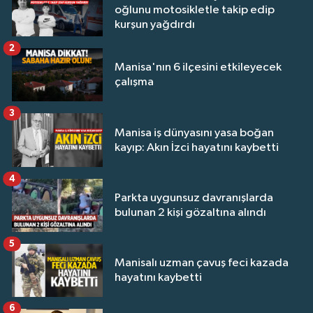
oğlunu motosikletle takip edip
kurşun yağdırdı
2
Manisa'nın 6 ilçesini etkileyecek
çalışma
3
Manisa iş dünyasını yasa boğan
kayıp: Akın İzci hayatını kaybetti
4
Parkta uygunsuz davranışlarda
bulunan 2 kişi gözaltına alındı
5
Manisalı uzman çavuş feci kazada
hayatını kaybetti
6