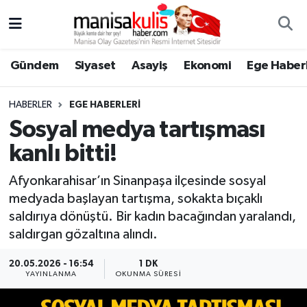
Asayiş
Yunusemre Nöbetçi Eczaneler
Gündem
Siyaset
Asayiş
Ekonomi
Ege Haberl
Ege Haberleri
Yunusemre Hava Durumu
HABERLER
EGE HABERLERI
Ekonomi
Yunusemre Trafik Yoğunluk Haritası
Sosyal medya tartışması
kanlı bitti!
Genel
Süper Lig Puan Durumu ve Fikstür
Afyonkarahisar’ın Sinanpaşa ilçesinde sosyal
Gündem
Tüm Manşetler
medyada başlayan tartışma, sokakta bıçaklı
saldırıya dönüştü. Bir kadın bacağından yaralandı,
Resmi İlan
Son Dakika Haberleri
saldırgan gözaltına alındı.
Siyaset
Haber Arşivi
20.05.2026 - 16:54
1 DK
YAYINLANMA
OKUNMA SÜRESI
Spor