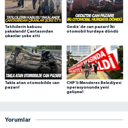
Tatilcilerin kabusu
Gediz'de can pazarı! İki
yakalandı! Çantasından
otomobil hurdaya döndü
çıkanlar şoke etti
Takla atan otomobilde can
CHP'li Menderes Belediyesi
pazarı!
operasyonunda yeni
gelişme!
Yorumlar