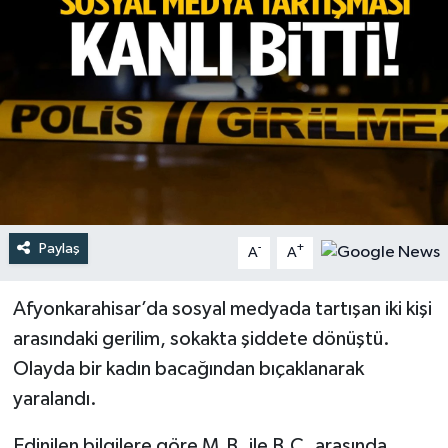
Türkiye
Yaşam
Paylaş
-
+
A
A
Afyonkarahisar’da sosyal medyada tartışan iki kişi
arasındaki gerilim, sokakta şiddete dönüştü.
Olayda bir kadın bacağından bıçaklanarak
yaralandı.
Edinilen bilgilere göre M.B. ile B.Ç. arasında