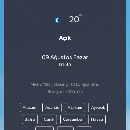
Türkiye
°
20
Yaşam
Açık
09 Ağustos Pazar
01:45
Nem: %81, Basınç: 1010 hpa hPa,
Rüzgar: 1.81 m/s
Alaçam
Asarcık
Atakum
Ayvacık
Bafra
Canik
Çarşamba
Havza