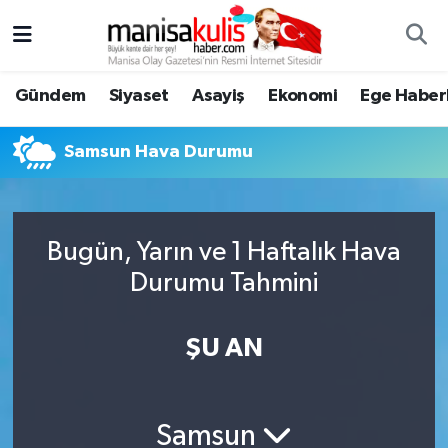
Asayiş
Yunusemre Nöbetçi Eczaneler
Gündem
Siyaset
Asayiş
Ekonomi
Ege Haberl
Ege Haberleri
Yunusemre Hava Durumu
Samsun Hava Durumu
Ekonomi
Yunusemre Trafik Yoğunluk Haritası
Genel
Süper Lig Puan Durumu ve Fikstür
Bugün, Yarın ve 1 Haftalık Hava
Durumu Tahmini
Gündem
Tüm Manşetler
Resmi İlan
Son Dakika Haberleri
ŞU AN
Siyaset
Haber Arşivi
Samsun
Spor