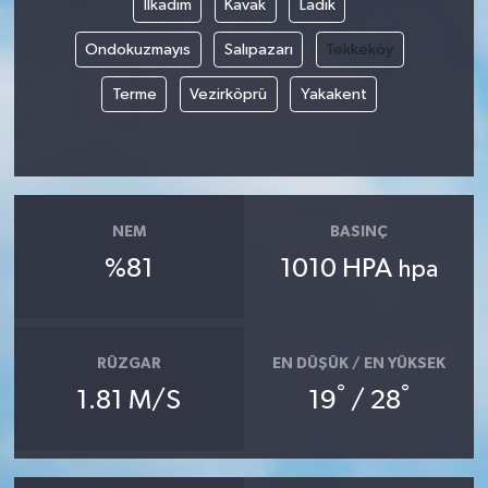
İlkadım
Kavak
Ladik
Ondokuzmayıs
Salıpazarı
Tekkeköy
Terme
Vezirköprü
Yakakent
NEM
BASINÇ
%81
1010 HPA
hpa
RÜZGAR
EN DÜŞÜK / EN YÜKSEK
°
°
1.81 M/S
19
/ 28