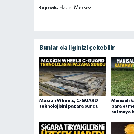
Kaynak:
Haber Merkezi
Bunlar da ilginizi çekebilir
Maxion Wheels, C-GUARD
Manisalı 
teknolojisini pazara sundu
para etme
satmaya b