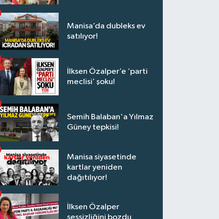
Manisa’da dubleks ev
satılıyor!
İlksen Özalper’e ‘parti
meclisi’ şoku!
Semih Balaban'a Yılmaz
Güney tepkisi!
Manisa siyasetinde
kartlar yeniden
dağıtılıyor!
İlksen Özalper
sessizliğini bozdu