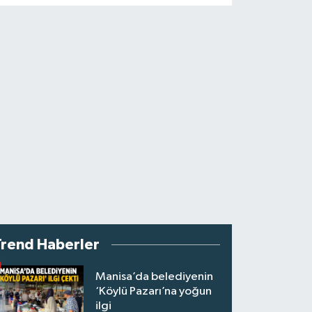
Trend Haberler
Manisa’da belediyenin
‘Köylü Pazarı’na yoğun
ilgi