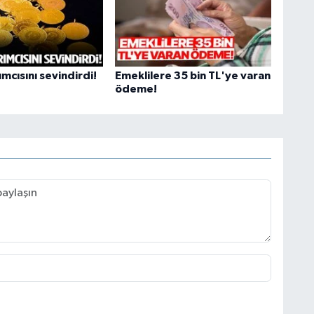
ımcısını sevindirdi!
Emeklilere 35 bin TL'ye varan
ödeme!