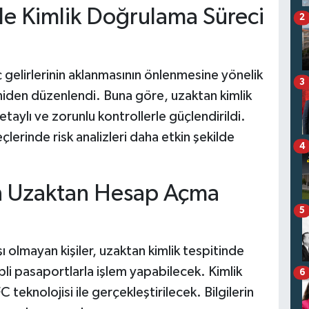
e Kimlik Doğrulama Süreci
2
lirlerinin aklanmasının önlenmesine yönelik
3
niden düzenlendi. Buna göre, uzaktan kimlik
aylı ve zorunlu kontrollerle güçlendirildi.
çlerinde risk analizleri daha etkin şekilde
4
in Uzaktan Hesap Açma
5
olmayan kişiler, uzaktan kimlik tespitinde
li pasaportlarla işlem yapabilecek. Kimlik
6
knolojisi ile gerçekleştirilecek. Bilgilerin