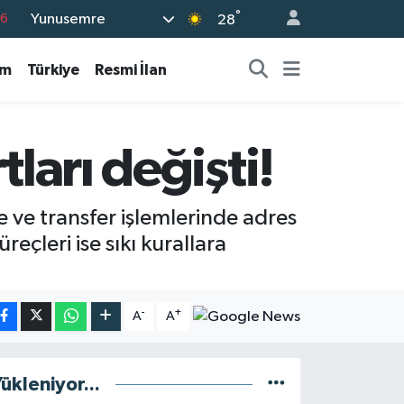
76
°
Yunusemre
28
17
am
Türkiye
Resmi İlan
01
02
44
ları değişti!
4
 ve transfer işlemlerinde adres
eçleri ise sıkı kurallara
-
+
A
A
ükleniyor...