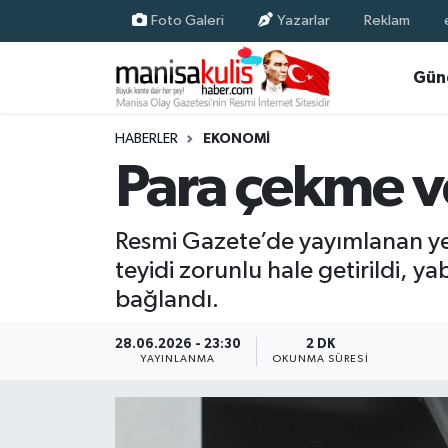
Foto Galeri
Yazarlar
Reklam
Asayiş
Yunusemre Nöbetçi Eczaneler
Gün
Ege Haberleri
Yunusemre Hava Durumu
HABERLER
EKONOMI
Para çekme ve 
Ekonomi
Yunusemre Trafik Yoğunluk Haritası
Genel
Süper Lig Puan Durumu ve Fikstür
Resmi Gazete’de yayımlanan yen
teyidi zorunlu hale getirildi, y
Gündem
Tüm Manşetler
bağlandı.
Resmi İlan
Son Dakika Haberleri
28.06.2026 - 23:30
2 DK
YAYINLANMA
OKUNMA SÜRESI
Siyaset
Haber Arşivi
Spor