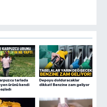
karpuzcu tarlada
Depoyu dolduracaklar
yen ürünü kendi
dikkat! Benzine zam geliyor
aşladı