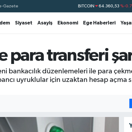
BITCOIN
64.360,53
%-0.
e-Gazete
DOLAR
47,7069
%0.
dem
Siyaset
Asayiş
Ekonomi
Ege Haberleri
Yaş
EURO
55,0265
%0.
STERLİN
64,1897
%0.
GRAM ALTIN
6574.81
%1.
para transferi şart
BİST100
13.887
%6
i bankacılık düzenlemeleri ile para çekme
abancı uyruklular için uzaktan hesap açma sür
Y