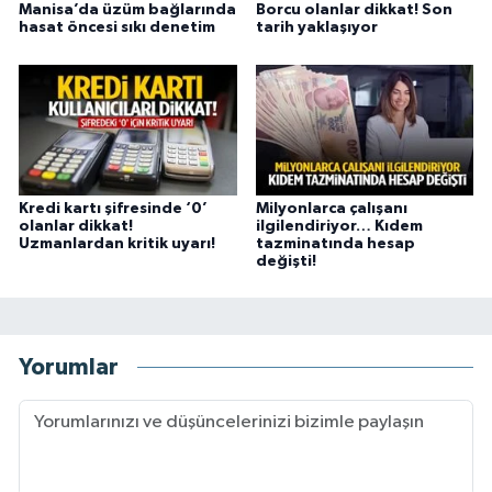
Manisa’da üzüm bağlarında
Borcu olanlar dikkat! Son
hasat öncesi sıkı denetim
tarih yaklaşıyor
Kredi kartı şifresinde ‘0’
Milyonlarca çalışanı
olanlar dikkat!
ilgilendiriyor… Kıdem
Uzmanlardan kritik uyarı!
tazminatında hesap
değişti!
Yorumlar