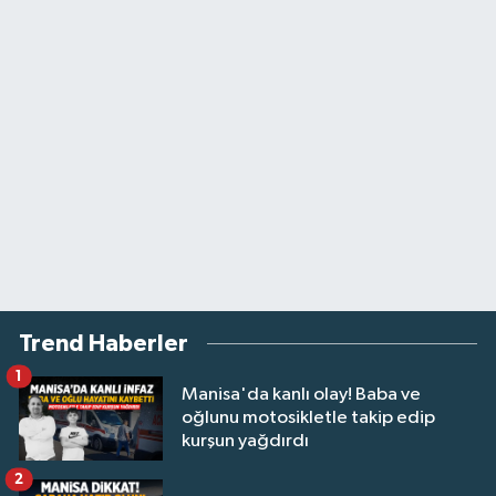
Trend Haberler
1
Manisa'da kanlı olay! Baba ve
oğlunu motosikletle takip edip
kurşun yağdırdı
2