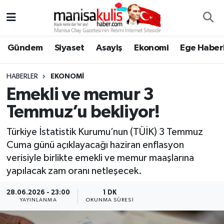
Asayiş
Yunusemre Nöbetçi Eczaneler
Gündem
Siyaset
Asayiş
Ekonomi
Ege Haberl
Ege Haberleri
Yunusemre Hava Durumu
HABERLER
EKONOMI
Ekonomi
Yunusemre Trafik Yoğunluk Haritası
Emekli ve memur 3
Temmuz’u bekliyor!
Genel
Süper Lig Puan Durumu ve Fikstür
Türkiye İstatistik Kurumu’nun (TÜİK) 3 Temmuz
Gündem
Tüm Manşetler
Cuma günü açıklayacağı haziran enflasyon
verisiyle birlikte emekli ve memur maaşlarına
Resmi İlan
Son Dakika Haberleri
yapılacak zam oranı netleşecek.
Siyaset
Haber Arşivi
28.06.2026 - 23:00
1 DK
YAYINLANMA
OKUNMA SÜRESI
Spor