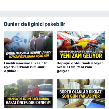
Bunlar da ilginizi çekebilir
Emekli maaşında ‘kesinti’
Depoyu doldurmak isteyen
uyarısı! Uzman isim sınırı
acele etsin! Yeni zam
açıkladı
geliyor