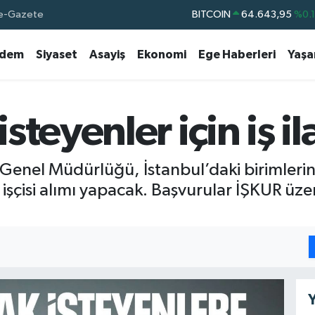
e-Gazete
BITCOIN
64.643,95
%0.
DOLAR
47,6006
%0.
dem
Siyaset
Asayiş
Ekonomi
Ege Haberleri
Yaş
EURO
55,0250
%0.
STERLİN
64,2398
%0
GRAM ALTIN
6500.87
%0.
teyenler için iş ila
BİST100
13.799
%7
nel Müdürlüğü, İstanbul’daki birimlerin
işçisi alımı yapacak. Başvurular İŞKUR üze
Y