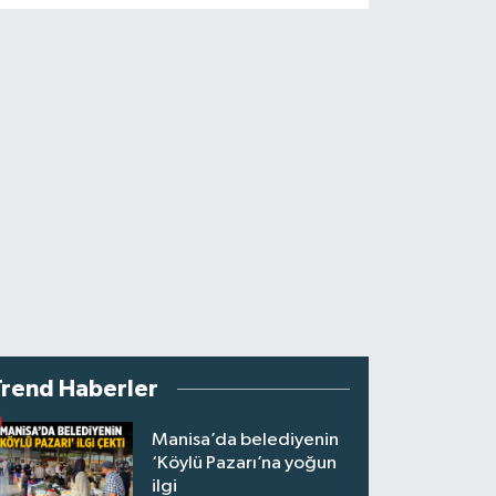
Trend Haberler
Manisa’da belediyenin
‘Köylü Pazarı’na yoğun
ilgi