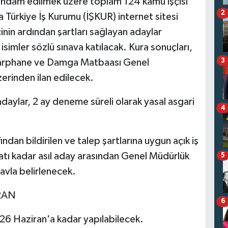
stihdam edilmek üzere toplam 124 kamu işçisi
2
a Türkiye İş Kurumu (İŞKUR) internet sitesi
nin ardından şartları sağlayan adaylar
isimler sözlü sınava katılacak. Kura sonuçları,
3
 Darphane ve Damga Matbaası Genel
erinden ilan edilecek.
daylar, 2 ay deneme süreli olarak yasal asgari
4
ından bildirilen ve talep şartlarına uygun açık iş
 katı kadar asıl aday arasından Genel Müdürlük
5
navla belirlenecek.
RAN
6
 26 Haziran'a kadar yapılabilecek.