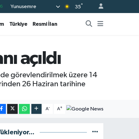
°
Yunusemre
16
35
06
am
Türkiye
Resmi İlan
02
.2
12
nı açıldı
0
de görevlendirilmek üzere 14
rinden 26 Haziran tarihine
-
+
A
A
ükleniyor...