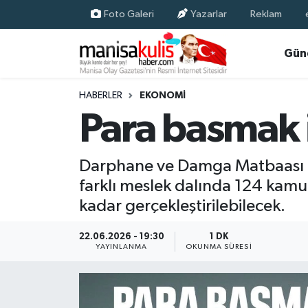
Foto Galeri
Yazarlar
Reklam
Asayiş
Yunusemre Nöbetçi Eczaneler
Gün
Ege Haberleri
Yunusemre Hava Durumu
HABERLER
EKONOMI
Para basmak is
Ekonomi
Yunusemre Trafik Yoğunluk Haritası
Genel
Süper Lig Puan Durumu ve Fikstür
Darphane ve Damga Matbaası Ge
farklı meslek dalında 124 kamu 
Gündem
Tüm Manşetler
kadar gerçekleştirilebilecek.
Resmi İlan
Son Dakika Haberleri
22.06.2026 - 19:30
1 DK
YAYINLANMA
OKUNMA SÜRESI
Siyaset
Haber Arşivi
Spor