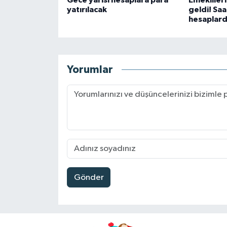
Gece yarısı hesaplara para
Emekliler
yatırılacak
geldi! Saa
hesaplar
Yorumlar
Gönder