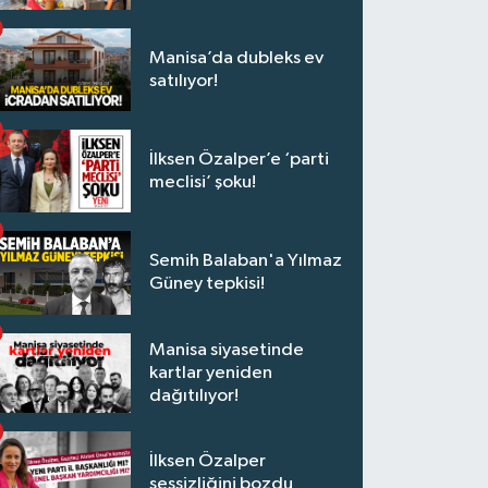
Manisa’da dubleks ev
satılıyor!
İlksen Özalper’e ‘parti
meclisi’ şoku!
Semih Balaban'a Yılmaz
Güney tepkisi!
Manisa siyasetinde
kartlar yeniden
dağıtılıyor!
İlksen Özalper
sessizliğini bozdu