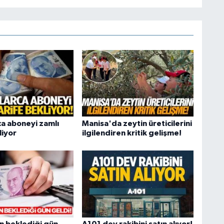
ca aboneyi zamlı
Manisa'da zeytin üreticilerini
liyor
ilgilendiren kritik gelişme!