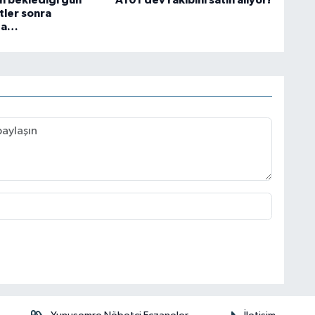
in beklediği gün
A101 dev rakibini satın alıyor!
tler sonra
da…