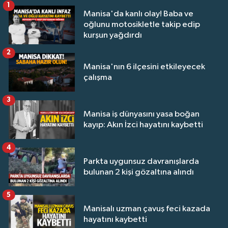
1
Manisa'da kanlı olay! Baba ve
oğlunu motosikletle takip edip
kurşun yağdırdı
2
Manisa'nın 6 ilçesini etkileyecek
çalışma
3
Manisa iş dünyasını yasa boğan
kayıp: Akın İzci hayatını kaybetti
4
Parkta uygunsuz davranışlarda
bulunan 2 kişi gözaltına alındı
5
Manisalı uzman çavuş feci kazada
hayatını kaybetti