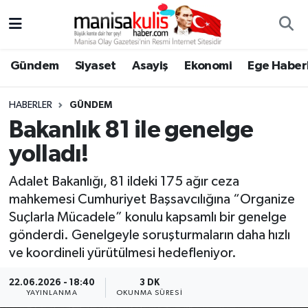
Asayiş
Yunusemre Nöbetçi Eczaneler
Gündem
Siyaset
Asayiş
Ekonomi
Ege Haberl
Ege Haberleri
Yunusemre Hava Durumu
HABERLER
GÜNDEM
Ekonomi
Yunusemre Trafik Yoğunluk Haritası
Bakanlık 81 ile genelge
yolladı!
Genel
Süper Lig Puan Durumu ve Fikstür
Adalet Bakanlığı, 81 ildeki 175 ağır ceza
Gündem
Tüm Manşetler
mahkemesi Cumhuriyet Başsavcılığına “Organize
Suçlarla Mücadele” konulu kapsamlı bir genelge
Resmi İlan
Son Dakika Haberleri
gönderdi. Genelgeyle soruşturmaların daha hızlı
ve koordineli yürütülmesi hedefleniyor.
Siyaset
Haber Arşivi
22.06.2026 - 18:40
3 DK
YAYINLANMA
OKUNMA SÜRESI
Spor