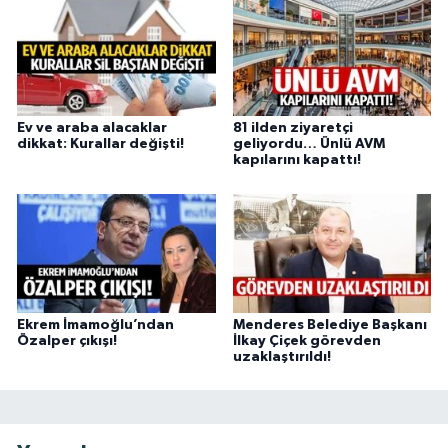
Ev ve araba alacaklar
81 ilden ziyaretçi
dikkat: Kurallar değişti!
geliyordu… Ünlü AVM
kapılarını kapattı!
Ekrem İmamoğlu’ndan
Menderes Belediye Başkanı
Özalper çıkışı!
İlkay Çiçek görevden
uzaklaştırıldı!