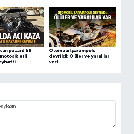
can pazarı! 68
Otomobil şarampole
motosikletli
devrildi: Ölüler ve yaralılar
aybetti
var!