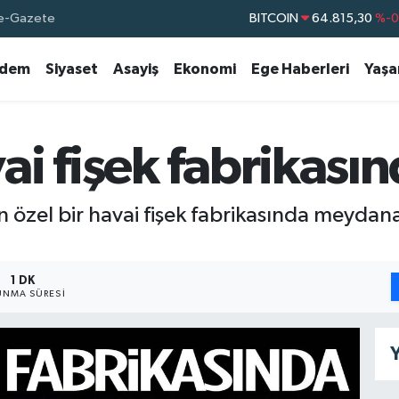
e-Gazete
BITCOIN
64.815,30
%-0
DOLAR
47,7436
%0.
dem
Siyaset
Asayiş
Ekonomi
Ege Haberleri
Yaş
EURO
55,2510
%0.
STERLİN
64,4811
%0.
GRAM ALTIN
6660.55
%
i fişek fabrikası
BİST100
13.779
%-
 özel bir havai fişek fabrikasında meydan
1 DK
NMA SÜRESI
Y