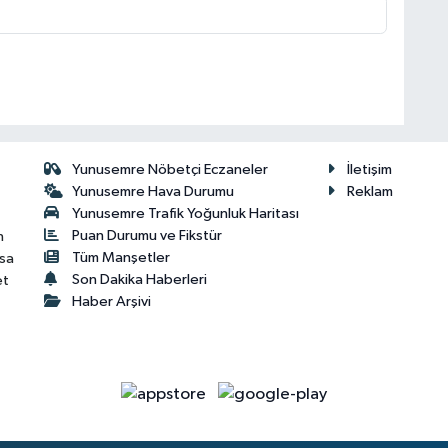
Yunusemre Nöbetçi Eczaneler
İletişim
Yunusemre Hava Durumu
Reklam
Yunusemre Trafik Yoğunluk Haritası
Puan Durumu ve Fikstür
n
Tüm Manşetler
isa
Son Dakika Haberleri
et
Haber Arşivi