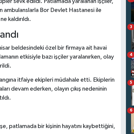
ekipler sevk edildi. Patlamada yaralanan işçiler,
an ambulanslarla Bor Devlet Hastanesi ile
e kaldırıldı.
3
landı
sar beldesindeki özel bir firmaya ait havai
4
manın etkisiyle bazı işçiler yaralanırken, olay
ildi.
ngına itfaiye ekipleri müdahale etti. Ekiplerin
5
maları devam ederken, olayın çıkış nedeninin
ıldı.
6
 patlamada bir kişinin hayatını kaybettiğini,