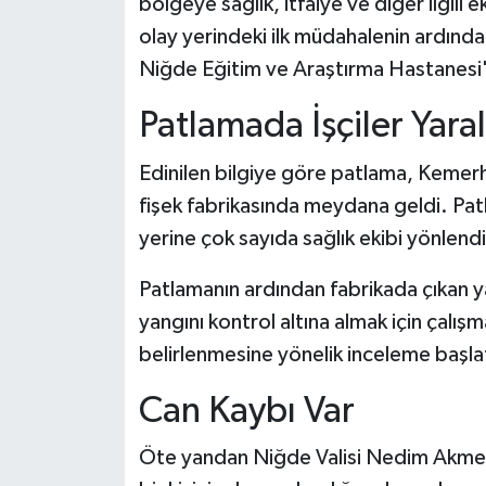
bölgeye sağlık, itfaiye ve diğer ilgili 
olay yerindeki ilk müdahalenin ardınd
Niğde Eğitim ve Araştırma Hastanesi'n
Patlamada İşçiler Yara
Edinilen bilgiye göre patlama, Kemerhi
fişek fabrikasında meydana geldi. Patla
yerine çok sayıda sağlık ekibi yönlendir
Patlamanın ardından fabrikada çıkan ya
yangını kontrol altına almak için çalış
belirlenmesine yönelik inceleme başlat
Can Kaybı Var
Öte yandan Niğde Valisi Nedim Akmeşe,