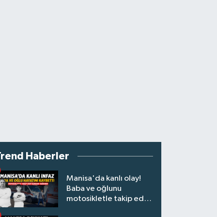
Trend Haberler
Manisa'da kanlı olay!
Baba ve oğlunu
motosikletle takip edip
kurşun yağdırdı