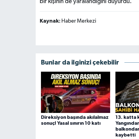
bir kişinin de yaralandığını duyurdu.
Kaynak:
Haber Merkezi
Bunlar da ilginizi çekebilir
Direksiyon başında akılalmaz
13. katta 
sonuç! Yasal sınırın 10 katı
Yangından
balkondan
kaybetti