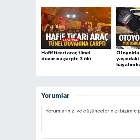
Hafif ticari araç tünel
Otoyolda 
duvarına çarptı: 3 ölü
yaşındaki 
hayatını k
Yorumlar