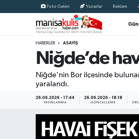
Foto Galeri
Yazarlar
Reklam
Asayiş
Yunusemre Nöbetçi Eczaneler
Gün
Ege Haberleri
Yunusemre Hava Durumu
HABERLER
ASAYIŞ
Niğde’de hava
Ekonomi
Yunusemre Trafik Yoğunluk Haritası
Genel
Süper Lig Puan Durumu ve Fikstür
Niğde'nin Bor ilçesinde bulunan
yaralandı.
Gündem
Tüm Manşetler
26.06.2026 - 17:44
26.06.2026 - 18:18
Resmi İlan
Son Dakika Haberleri
YAYINLANMA
GÜNCELLEME
OKU
Siyaset
Haber Arşivi
Spor