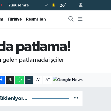
°
Yunusemre
.1
26
18
am
Türkiye
Resmi İlan
32
38
0
nda patlama!
14
a gelen patlamada işçiler
-
+
A
A
ükleniyor...