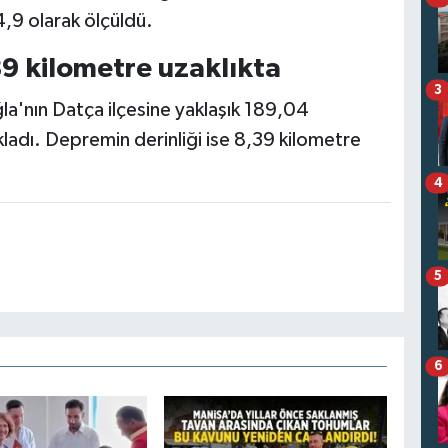
9 olarak ölçüldü.
9 kilometre uzaklıkta
3
'nın Datça ilçesine yaklaşık 189,04
adı. Depremin derinliği ise 8,39 kilometre
4
5
6