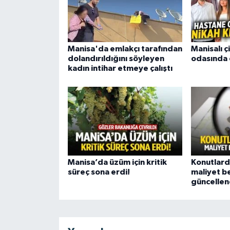
Manisa'da emlakçı tarafından
Manisalı ç
dolandırıldığını söyleyen
odasında 
kadın intihar etmeye çalıştı
Manisa’da üzüm için kritik
Konutlar
süreç sona erdi!
maliyet b
güncellen