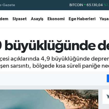
e-Gazete
BITCOIN
65.130,04
%1
DOLAR
47,7106
%0.
dem
Siyaset
Asayiş
Ekonomi
Ege Haberleri
Yaş
EURO
55,1652
%0.
STERLİN
64,4046
%0.
GRAM ALTIN
6618.49
%2.
9 büyüklüğünde 
BİST100
13.773
%-
lçesi açıklarında 4,9 büyüklüğünde depre
şen sarsıntı, bölgede kısa süreli paniğe n
Y