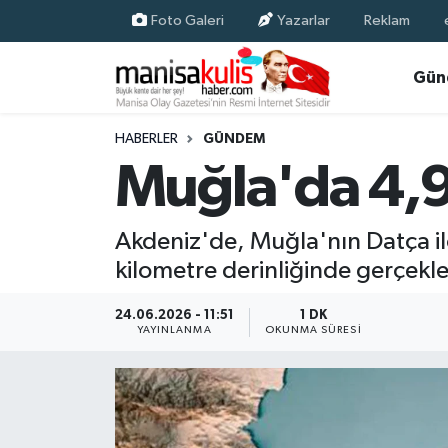
Foto Galeri
Yazarlar
Reklam
Asayiş
Yunusemre Nöbetçi Eczaneler
Gün
Ege Haberleri
Yunusemre Hava Durumu
HABERLER
GÜNDEM
Muğla'da 4,
Ekonomi
Yunusemre Trafik Yoğunluk Haritası
Genel
Süper Lig Puan Durumu ve Fikstür
Akdeniz'de, Muğla'nın Datça i
kilometre derinliğinde gerçekle
Gündem
Tüm Manşetler
24.06.2026 - 11:51
1 DK
Resmi İlan
Son Dakika Haberleri
YAYINLANMA
OKUNMA SÜRESI
Siyaset
Haber Arşivi
Spor