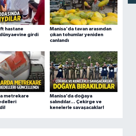
ift hastane
Manisa'da tavan arasından
dünyaevine girdi
çıkan tohumlar yeniden
canlandı
da metrekare
Manisa’da doğaya
edelleri
salındılar… Çekirge ve
di!
kenelerle savaşacaklar!