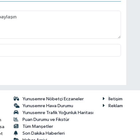
Yunusemre Nöbetçi Eczaneler
İletişim
Yunusemre Hava Durumu
Reklam
Yunusemre Trafik Yoğunluk Haritası
Puan Durumu ve Fikstür
n
Tüm Manşetler
isa
Son Dakika Haberleri
et