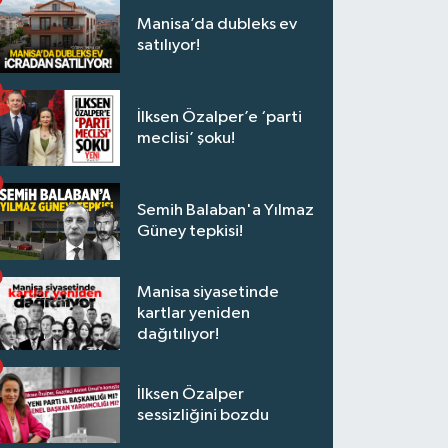
Manisa’da dubleks ev
satılıyor!
İlksen Özalper’e ‘parti
meclisi’ şoku!
Semih Balaban'a Yılmaz
Güney tepkisi!
Manisa siyasetinde
kartlar yeniden
dağıtılıyor!
İlksen Özalper
sessizliğini bozdu