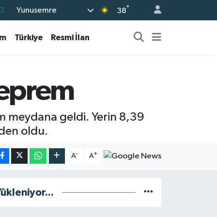
°
Yunusemre
.2
38
17
am
Türkiye
Resmi İlan
27
35
12
deprem
19
m meydana geldi. Yerin 8,39
eden oldu.
-
+
A
A
ükleniyor...