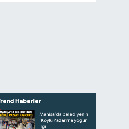
Trend Haberler
Manisa’da belediyenin
‘Köylü Pazarı’na yoğun
ilgi