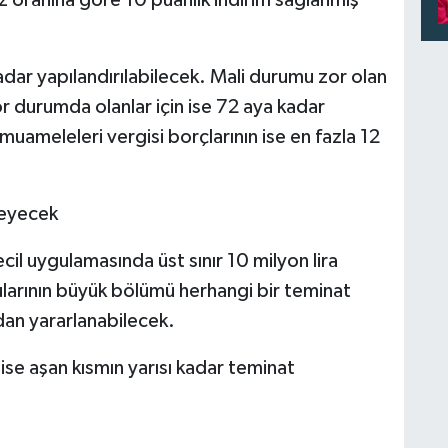
z oranına göre 10 puanlık indirim sağlanmış
dar yapılandırılabilecek. Mali durumu zor olan
or durumda olanlar için ise 72 aya kadar
uameleleri vergisi borçlarının ise en fazla 12
meyecek
cil uygulamasında üst sınır 10 milyon lira
ularının büyük bölümü herhangi bir teminat
an yararlanabilecek.
ise aşan kısmın yarısı kadar teminat