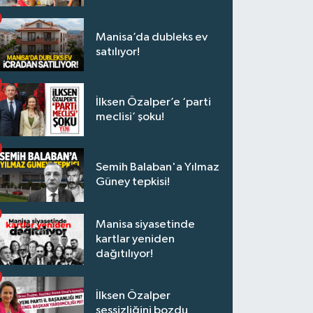
Manisa’da dubleks ev
satılıyor!
İlksen Özalper’e ‘parti
meclisi’ şoku!
Semih Balaban'a Yılmaz
Güney tepkisi!
Manisa siyasetinde
kartlar yeniden
dağıtılıyor!
İlksen Özalper
sessizliğini bozdu