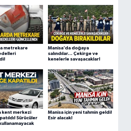
da metrekare
Manisa’da doğaya
edelleri
salındılar… Çekirge ve
di!
kenelerle savaşacaklar!
 kent merkezi
Manisa için yeni tahmin geldi!
patıldı! Sürücüler
Esir alacak!
ı kullanamayacak