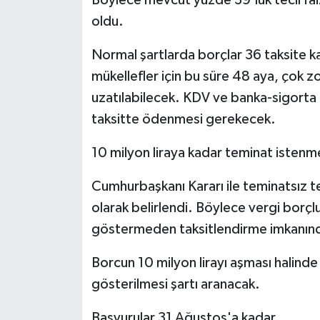
Böylece mevcut yüzde 39'luk tecil fai
oldu.
Normal şartlarda borçlar 36 taksite ka
mükellefler için bu süre 48 aya, çok z
uzatılabilecek. KDV ve banka-sigorta m
taksitte ödenmesi gerekecek.
10 milyon liraya kadar teminat isten
Cumhurbaşkanı Kararı ile teminatsız te
olarak belirlendi. Böylece vergi borçl
göstermeden taksitlendirme imkanınd
Borcun 10 milyon lirayı aşması halinde 
gösterilmesi şartı aranacak.
Başvurular 31 Ağustos'a kadar