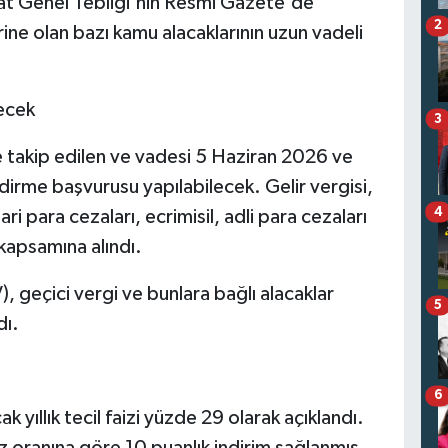
ilat Genel Tebliği'nin Resmi Gazete'de
2
rine olan bazı kamu alacaklarının uzun vadeli
lecek
3
 takip edilen ve vadesi 5 Haziran 2026 ve
ndirme başvurusu yapılabilecek. Gelir vergisi,
4
ari para cezaları, ecrimisil, adli para cezaları
kapsamına alındı.
), geçici vergi ve bunlara bağlı alacaklar
5
dı.
6
 yıllık tecil faizi yüzde 29 olarak açıklandı.