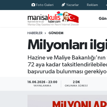
Foto Galeri
Yazarlar
Reklam
Asayiş
Yunusemre Nöbetçi Eczaneler
Gün
Ege Haberleri
Yunusemre Hava Durumu
HABERLER
GÜNDEM
Milyonları ilg
Ekonomi
Yunusemre Trafik Yoğunluk Haritası
Genel
Süper Lig Puan Durumu ve Fikstür
Hazine ve Maliye Bakanlığı'nın
72 aya kadar taksitlendirilebi
Gündem
Tüm Manşetler
başvuruda bulunması gerekiyo
Resmi İlan
Son Dakika Haberleri
16.06.2026 - 23:00
2 DK
YAYINLANMA
OKUNMA SÜRESI
Siyaset
Haber Arşivi
Spor