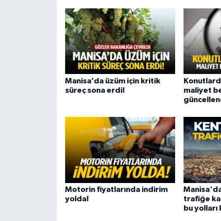
Manisa’da üzüm için kritik
Konutlar
süreç sona erdi!
maliyet b
güncellen
Motorin fiyatlarında indirim
Manisa'da
yolda!
trafiğe ka
bu yollar