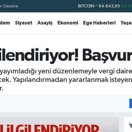
BITCOIN
64.643,95
%0.1
e-Gazete
DOLAR
47,6704
%
dem
Siyaset
Asayiş
Ekonomi
Ege Haberleri
Yaş
EURO
55,0406
%-0.0
STERLİN
64,2143
%
GRAM ALTIN
6500.87
%0.1
ilendiriyor! Başvu
BİST100
13.799
%7
 yayımladığı yeni düzenlemeyle vergi daire
lecek. Yapılandırmadan yararlanmak isteyen
r.
Y