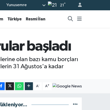
6
°
Yunusemre
21
0
am
Türkiye
Resmi İlan
8
0
2
rular başladı
0
lerine olan bazı kamu borçları
lerin 31 Ağustos'a kadar
-
+
A
A
ükleniyor...