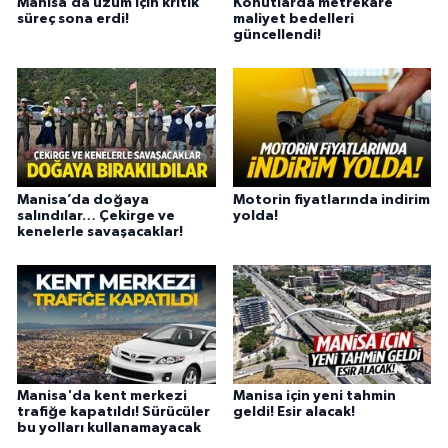
Manisa’da üzüm için kritik
Konutlarda metrekare
süreç sona erdi!
maliyet bedelleri
güncellendi!
Manisa’da doğaya
Motorin fiyatlarında indirim
salındılar… Çekirge ve
yolda!
kenelerle savaşacaklar!
Manisa'da kent merkezi
Manisa için yeni tahmin
trafiğe kapatıldı! Sürücüler
geldi! Esir alacak!
bu yolları kullanamayacak