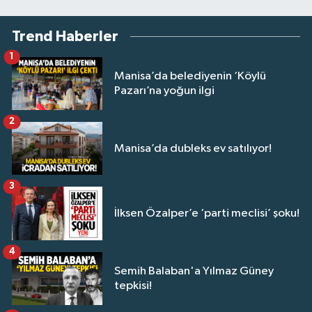
Trend Haberler
1
Manisa’da belediyenin ‘Köylü
Pazarı’na yoğun ilgi
2
Manisa’da dubleks ev satılıyor!
3
İlksen Özalper’e ‘parti meclisi’ şoku!
4
Semih Balaban'a Yılmaz Güney
tepkisi!