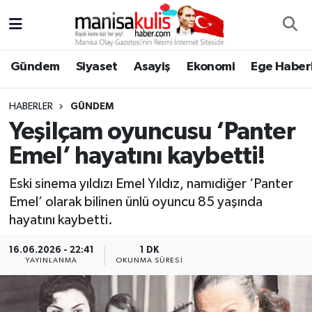
Asayiş
Yunusemre Nöbetçi Eczaneler
Gündem
Siyaset
Asayiş
Ekonomi
Ege Haberl
Ege Haberleri
Yunusemre Hava Durumu
HABERLER
GÜNDEM
Ekonomi
Yunusemre Trafik Yoğunluk Haritası
Yeşilçam oyuncusu ‘Panter
Emel’ hayatını kaybetti!
Genel
Süper Lig Puan Durumu ve Fikstür
Eski sinema yıldızı Emel Yıldız, namıdiğer ‘Panter
Gündem
Tüm Manşetler
Emel’ olarak bilinen ünlü oyuncu 85 yaşında
hayatını kaybetti.
Resmi İlan
Son Dakika Haberleri
16.06.2026 - 22:41
1 DK
YAYINLANMA
OKUNMA SÜRESI
Siyaset
Haber Arşivi
Spor